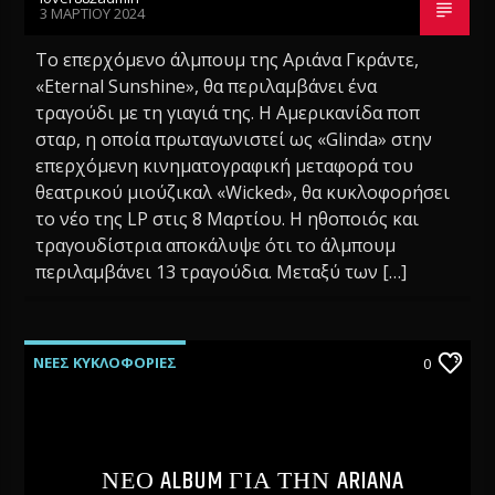
3 ΜΑΡΤΊΟΥ 2024
Το επερχόμενο άλμπουμ της Αριάνα Γκράντε,
«Eternal Sunshine», θα περιλαμβάνει ένα
τραγούδι με τη γιαγιά της. Η Αμερικανίδα ποπ
σταρ, η οποία πρωταγωνιστεί ως «Glinda» στην
επερχόμενη κινηματογραφική μεταφορά του
θεατρικού μιούζικαλ «Wicked», θα κυκλοφορήσει
το νέο της LP στις 8 Μαρτίου. Η ηθοποιός και
τραγουδίστρια αποκάλυψε ότι το άλμπουμ
περιλαμβάνει 13 τραγούδια. Μεταξύ των […]
ΝΕΕΣ ΚΥΚΛΟΦΟΡΙΕΣ
0
ΝΕΟ ALBUM ΓΙΑ ΤΗΝ ARIANA