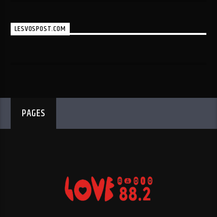
LESVOSPOST.COM
PAGES