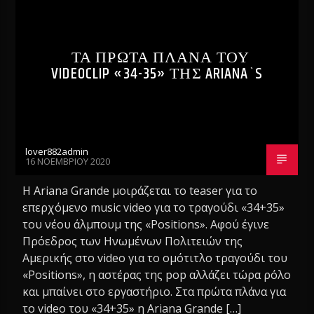
ΤΑ ΠΡΩΤΑ ΠΛΑΝΑ ΤΟΥ
VIDEOCLIP «34-35» ΤΗΣ ARIANA`S
lover882admin
16 ΝΟΕΜΒΡΊΟΥ 2020
Η Ariana Grande μοιράζεται το teaser για το
επερχόμενο music video για το τραγούδι «34+35»
του νέου άλμπουμ της «Positions». Αφού έγινε
Πρόεδρος των Ηνωμένων Πολιτειών της
Αμερικής στο video για το ομότιτλο τραγούδι του
«Positions», η αστέρας της pop αλλάζει τώρα ρόλο
και μπαίνει στο εργαστήριο. Στα πρώτα πλάνα για
το video του «34+35» η Ariana Grande […]