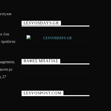
ενη και
LESVOSDAYS.GR
με ένα
 προϊόντα
ΒΑΦΕΣ ΜΠΑΓΙΑΣ
nagement,
μφωνα με
ς 27
LESVOSPOST.COM