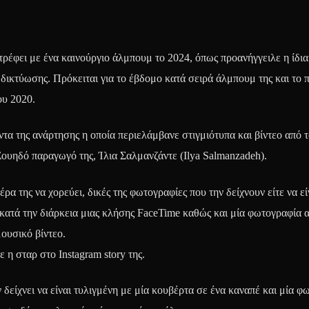
ρέφει με ένα καινούργιο άλμπουμ το 2024, όπως προανήγγειλε η ίδια
δικτύωσης. Πρόκειται για το έβδομο κατά σειρά άλμπουμ της και το 
ου 2020.
τα της ανάρτησης η οποία περιελάμβανε στιγμιότυπα και βίντεο από τ
υηδό παραγωγό της, Ίλια Σαλμανζάντε (Ilya Salmanzadeh).
ρα της να χορεύει, δικές της φωτογραφίες που την δείχνουν είτε να εί
 κατά την διάρκεια μιας κλήσης FaceTime καθώς και μία φωτογραφία 
μουσικό βίντεο.
 η σταρ στο Instagram story της.
 δείχνει να είναι τυλιγμένη με μία κουβέρτα σε ένα καναπέ και μία φ