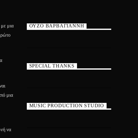
 με μια
ΟΥΖΟ ΒΑΡΒΑΓΙΑΝΝΗ
πρώτο
α
SPECIAL THANKS
ναι
από μια
MUSIC PRODUCTION STUDIO
ωνή να