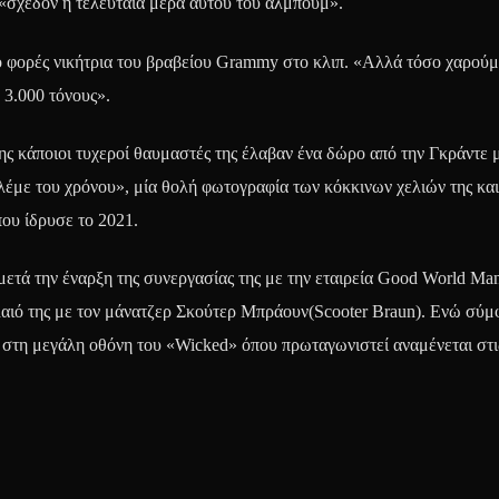
 «σχεδόν η τελευταία μέρα αυτού του άλμπουμ».
 φορές νικήτρια του βραβείου Grammy στο κλιπ. «Αλλά τόσο χαρούμ
3.000 τόνους».
ης κάποιοι τυχεροί θαυμαστές της έλαβαν ένα δώρο από την Γκράντε 
έμε του χρόνου», μία θολή φωτογραφία των κόκκινων χελιών της και
που ίδρυσε το 2021.
μετά την έναρξη της συνεργασίας της με την εταιρεία Good World Ma
λαιό της με τον μάνατζερ Σκούτερ Μπράουν(Scooter Braun). Ενώ σύ
 στη μεγάλη οθόνη του «Wicked» όπου πρωταγωνιστεί αναμένεται στι