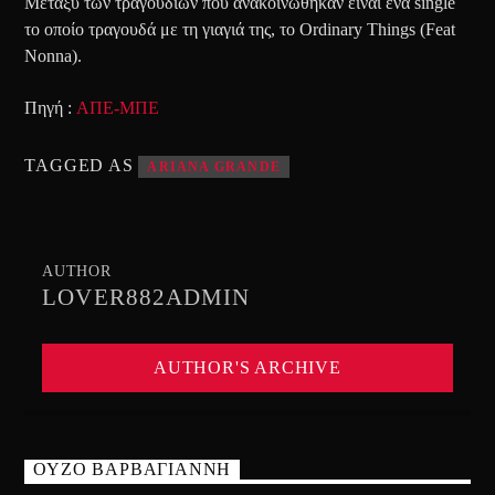
Μεταξύ των τραγουδιών που ανακοινώθηκαν είναι ένα single
το οποίο τραγουδά με τη γιαγιά της, το Ordinary Things (Feat
Nonna).
Πηγή :
ΑΠΕ-ΜΠΕ
TAGGED AS
ARIANA GRANDE
AUTHOR
LOVER882ADMIN
AUTHOR'S ARCHIVE
ΟΥΖΟ ΒΑΡΒΑΓΙΑΝΝΗ