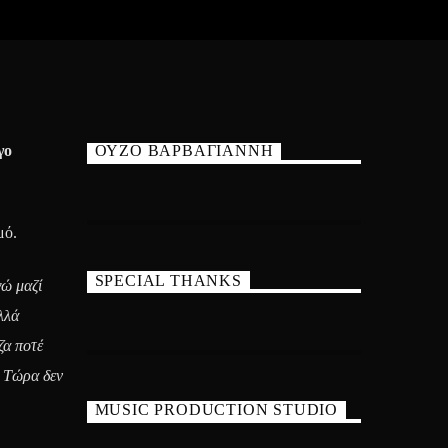
γο
ΟΥΖΟ ΒΑΡΒΑΓΙΑΝΝΗ
μό.
SPECIAL THANKS
γώ μαζί
λλά
ζα ποτέ
. Τώρα δεν
MUSIC PRODUCTION STUDIO