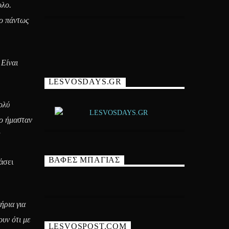
ολο.
λο πάντως
 Είναι
LESVOSDAYS.GR
ολύ
σο ήμασταν
”
ΒΑΦΕΣ ΜΠΑΓΙΑΣ
άσει
ήρια για
υν ότι με
LESVOSPOST.COM