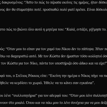
ας δακρυσμένος: “
Άστο το πώς το πέρασα εκείνες τις ημέρες, ήταν δύσκ
ος δεν θα σταματήσει ποτέ. προσπαθώ πολύ γιατί πρέπει. Είναι δύσκο
το πώς το βιώνει όλο αυτό η μητέρα του: “
Καλά, εντάξει, γ@μησε το.
ύς: “
Όταν μου το είπαν για τον χαμό του Νίκου δεν το πίστεψα. Ήταν π
έσω να διαχειριστώ αυτό. Με τον Κώστα δεν ήμασταν τόσο κολλητοί ό
 τον Κώστα για τον Νίκο, πάντα τον υποστήριζα όσο άδικο και να είχε!
φό του, ο Στέλιος Ρόκκος είπε: “Εκείνη την ημέρα ο Νίκος πήγε να πι
θελε να κερδίσει το χωριό. Ήθελε να το κάνει σαν εγκαίνια”.
του λένε “συλλυπητήρια” για τον αδερφό του: “
Όταν μου λένε συλλυπητ
νουν στο μυαλό. Όπου και να πάω μου το λένε συνέχεια για να μου δείξο