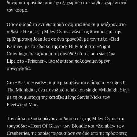
δυναμικό τραγούδι που έχει ξεχωρίσει σε πλήθος χωρών ανά
τον κόσμο.
Όσον αφορά τα εντυπωσιακά ονόματα που συμμετέχουν στο
«Plastic Hearts», η Miley Cyrus ενώνει τις δυνάμεις με την
εμβληματική Joan Jett σε ένα τραγούδι με τον τίτλο «Bad
Karma», με το είδωλο της rock Billy Idol στο «Night
Crawling», όπως και με τη συνάδελφό της pop star Dua
Lipa στο «Prisoner», μια ιδιαίτερα πολυαναμενόμενη
συνεργασία.
Στο «Plastic Hearts» συμπεριλαμβάνεται επίσης το «Edge Of
The Midnight», ένα μοναδικό remix του single «Midnight Sky»
με τη συμμετοχή της καταξιωμένης Stevie Nicks των
Fleetwood Mac.
Τον δίσκο ολοκληρώνουν οι διασκευές της Miley Cyrus στα
τραγούδια «Heart Of Glass» των Blondie και «Zombie» των
Cranberries, τις οποίες παρουσίασε σε δύο από τις πρόσφατες