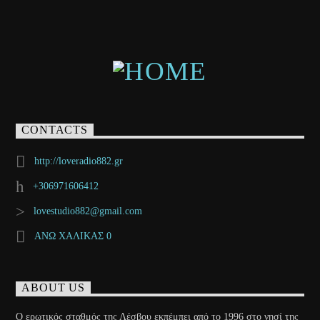
CONTACTS
http://loveradio882.gr
+306971606412
lovestudio882@gmail.com
ΑΝΩ ΧΑΛΙΚΑΣ 0
ABOUT US
Ο ερωτικός σταθμός της Λέσβου εκπέμπει από το 1996 στο νησί της