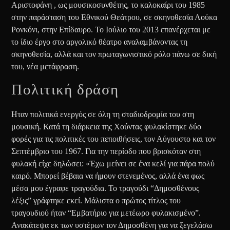
Αριστοφάνη , ως μουσικοσυνθέτης, το καλοκαίρι του 1985
στην παράσταση του Εθνικού Θεάτρου, σε σκηνοθεσία Λούκα
Ρονκόνι, στην Επίδαυρο. Το Ιούλιο του 2013 επανέρχεται με
το ίδιο έργο στο αργολικό θέατρο αναλαμβάνοντας τη
σκηνοθεσία, αλλά και τον πρωταγωνιστικό ρόλο πάνω σε δική
του, νέα μετάφραση.
Πολιτική δράση
Ηταν πολιτικά ενεργός σε όλη τη σταδιοδρομία του στη
μουσική. Κατά τη διάρκεια της Χούντας φυλακίστηκε δύο
φορές για τις πολιτικές του πεποιθήσεις, τον Αύγουστο και τον
Σεπτέμβριο του 1967. Για την περίοδο που βρισκόταν στη
φυλακή είχε δηλώσει: «Έχω μείνει σε ένα κελί για πάρα πολύ
καιρό. Μπορεί βέβαια να ήμουν στενεμένος, αλλά ένα φως
μέσα μου έγραφε τραγούδια. Το τραγούδι “Δημοσθένους
λέξις” γράφτηκε εκεί. Μάλιστα ο πρώτος τίτλος του
τραγουδιού ήταν “Εμβατήριο για μετέωρο φυλακισμένο”.
Ανακάτεψα εκ των υστέρων τον Δημοσθένη για να ξεγελάσω