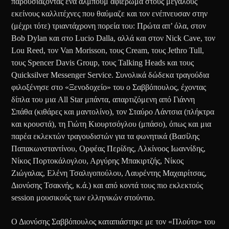
παρουσιάζοντας ένα άλμπουμ αφιέρωμα στους μεγάλους
εκείνους καλλιτέχνες που θαύμαζε και τον ενέπνευσαν στην
(μέχρι τότε) τριαντάχρονη πορεία του: Πρώτα απ’ όλα, στον
Bob Dylan και στο Lucio Dalla, αλλά και στον Nick Cave, τον
Lou Reed, τον Van Morisson, τους Cream, τους Jethro Tull,
τους Spencer Davis Group, τους Talking Heads και τους
Quicksilver Messenger Service. Συνολικά δώδεκα τραγούδια
φιλοξένησε στο «Ξενοδοχείο» του ο Σαββόπουλος, έχοντας
δίπλα του μια All Star μπάντα, απαρτιζόμενη από Γιάννη
Σπάθα (κιθάρες και μαντολίνο), τον Σταύρο Λάντσια (πλήκτρα
και κρουστά), τη Γιώτη Κιουρτσόγλου (μπάσο), όπως και μια
παρέα εκλεκτών τραγουδιστών για τα φωνητικά (Βασίλης
Παπακωνσταντίνου, Ορφέας Περίδης, Αλκίνοος Ιωαννίδης,
Νίκος Πορτοκάλογλου, Αργύρης Μπακιρτζής, Νίκος
Ζιώγαλας, Ελένη Τσαλιγοπούλου, Λαυρέντης Μαχαιρίτσας,
Διονύσης Τσακνής, κ.ά.) και από κοντά τους πιο εκλεκτούς
session μουσικούς των ελληνικών στούντιο.
Ο Διονύσης Σαββόπουλος καταπιάστηκε με τον «Πλούτο» του