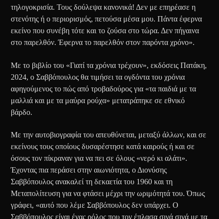
τηλογοκρισία. Τους δούλεψα κανονικά! Δεν με επηρέασε η
στενότης ή ο περιορισμός, πετούσα μέσα μου. Πάντα έφερνα
εκείνο που συνέβη τότε και το ζούσα στο τώρα. Δεν πήγαινα
στο παρελθόν. Έφερνα το παρελθόν στον παρόντα χρόνο».
Με το βιβλίο του «Γιατί τα χρόνια τρέχουν», εκδόσεις Πατάκη,
2024, ο Σαββόπουλος θα τιμήσει τα ογδόντα του χρόνια
αφηγούμενος το πώς από τροβαδούρος για «τα παιδιά με τα
μαλλιά και με τα μαύρα ρούχα» μετατράπηκε σε εθνικό
βάρδο.
Με την αυτοβιογραφία του απευθύνεται, μεταξύ άλλων, και σε
εκείνους τους οποίους δυσαρέστησε κατά καιρούς ή και σε
όσους τον πίκραναν για να πει σε όλους «νερό κι αλάτι».
Έχοντας πια περάσει στην αιωνιότητα, ο Διονύσης
Σαββόπουλος ανακαλεί τη δεκαετία του 1960 και τη
Μεταπολίτευση για να φτάσει μέχρι την ωριμότητά του. Όπως
γράφει, «αυτό που λέμε Σαββόπουλος δεν υπάρχει. Ο
Σαββόπουλος είναι ένας ρόλος που τον έπλασα σιγά σιγά με τα