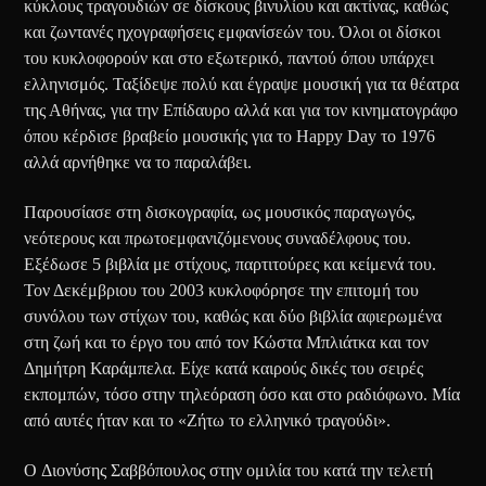
κύκλους τραγουδιών σε δίσκους βινυλίου και ακτίνας, καθώς
και ζωντανές ηχογραφήσεις εμφανίσεών του. Όλοι οι δίσκοι
του κυκλοφορούν και στο εξωτερικό, παντού όπου υπάρχει
ελληνισμός. Ταξίδεψε πολύ και έγραψε μουσική για τα θέατρα
της Αθήνας, για την Επίδαυρο αλλά και για τον κινηματογράφο
όπου κέρδισε βραβείο μουσικής για το Happy Day το 1976
αλλά αρνήθηκε να το παραλάβει.
Παρουσίασε στη δισκογραφία, ως μουσικός παραγωγός,
νεότερους και πρωτοεμφανιζόμενους συναδέλφους του.
Εξέδωσε 5 βιβλία με στίχους, παρτιτούρες και κείμενά του.
Τον Δεκέμβριου του 2003 κυκλοφόρησε την επιτομή του
συνόλου των στίχων του, καθώς και δύο βιβλία αφιερωμένα
στη ζωή και το έργο του από τον Κώστα Μπλιάτκα και τον
Δημήτρη Καράμπελα. Είχε κατά καιρούς δικές του σειρές
εκπομπών, τόσο στην τηλεόραση όσο και στο ραδιόφωνο. Μία
από αυτές ήταν και το «Ζήτω το ελληνικό τραγούδι».
O Διονύσης Σαββόπουλος στην ομιλία του κατά την τελετή