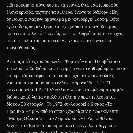
είδη μουσικής, μόνο που με τα χρόνια, ένας εσωτερικός θα
έλεγα κρυφός, τεχνίτης τα σμίλευε, ένωνε τα διάφορα είδη
δημιουργώντας ένα αμάγαλμα μια καινούργια μορφή. Ούτε
εγώ ο ίδιος πια δεν ξέρω να ξεχωρίσω στα τραγούδια μου,
ποιο είναι το λαϊκό στοιχείο, ποιό το ελαφρύ, ποιο το έντεχνο,
ποιο το παλιό και πιο το νέο»» είχε αναφέρει ο γνωστός
τραγουδοποιός.
Από τις πρώτες του δουλειές «Φορτηγό» και «Περιβόλι του
τρελλού» ο Σαββόπουλος ξεχωρίζει για το καθαρά προσωπικό
και πρωτότυπο ύφος με το οποίο επιχειρεί να ανανεώσει,
νοηματικά και μουσικά το ελληνικό τραγούδι. Το 1971
κυκλοφορεί το LP «Ο Μπάλλος» – όπου το ομώνυμο κομμάτι
διάρκειας 18 λεπτών καλύπτει όλη την πρώτη πλευρά του
δίσκου 33 στροφών. Το 1972 κυκλοφορεί ο δίσκος «Το
Βρώμικο Ψωμί», από το οποίο ξεχωρίζουν η δωδεκάλεπτη
«Μαύρη Θάλασσα», το «Ζεϊμπέκικο», «Η Δημοσθένους
λέξις», το «Έλσα σε φοβάμαι» και ο «Αγγελος εξάγγελος»,
δηλαδή το τραγούδι του Μπομπ Ντίλαν, «The wicked