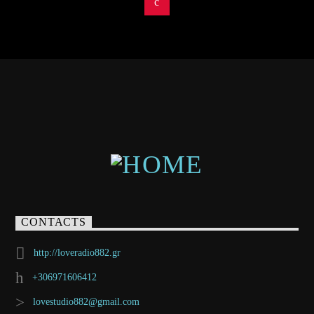
CONTACTS
http://loveradio882.gr
+306971606412
lovestudio882@gmail.com