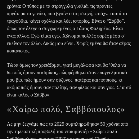
χρόνια: Ο τύπος με τα στρόγγυλα γυαλιά, τις τιράντες,
αργότερα το γενάκι, που βγαίνει στη σκηνή, φτιάχνει αυτά τα
τραγούδια, κάνει σχόλια και λέει ιστορίες. Είναι ο “Σάββο”,
όπως τον έλεγε ο συγχω­ρεμένος ο Τάσος Φαληρέας. Είναι
ένας άλλος. Εγώ είμαι εγώ. Χώνομαι πολλές φορές μέσα σ’
εκείνον τον άλλο. Δικός μου είναι. Χωρίς εμένα θα ήταν αέρας
κοπανιστός.
Τώρα όμως τον χρειάζομαι, γιατί μεγάλωσα και θα ’θελα να
δω πώς ήμουν πιτσιρίκος, πώς φέρθηκα στον επαγγελματικό
μου βίο, πώς ήμουν σαν σύζυγος, πατέρας και παππούς, κι
ακόμα πώς ήμουν σαν πολίτης, σαν φίλος και σαν γιος. Σ’ αυτά
είναι καλός ο Σάββο».
«Χαίρω πολύ, Σαββόπουλος»
Ας μην ξεχνάμε πως το 2025 συμπληρώθηκαν 50 χρόνια από
την τηλεοπτική προβολή του ντοκιμαντέρ «Χαίρω πολύ
Σαββόπουλος», από την ΕΙΡΤ σε παραγωγή Cinetic