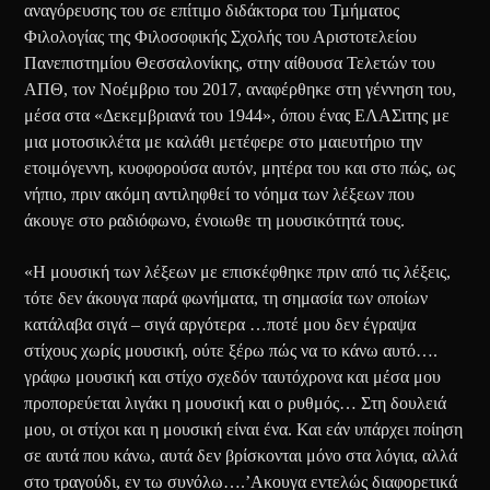
αναγόρευσης του σε επίτιμο διδάκτορα του Τμήματος
Φιλολογίας της Φιλοσοφικής Σχολής του Αριστοτελείου
Πανεπιστημίου Θεσσαλονίκης, στην αίθουσα Τελετών του
ΑΠΘ, τον Νοέμβριο του 2017, αναφέρθηκε στη γέννηση του,
μέσα στα «Δεκεμβριανά του 1944», όπου ένας ΕΛΑΣιτης με
μια μοτοσικλέτα με καλάθι μετέφερε στο μαιευτήριο την
ετοιμόγεννη, κυοφορούσα αυτόν, μητέρα του και στο πώς, ως
νήπιο, πριν ακόμη αντιληφθεί το νόημα των λέξεων που
άκουγε στο ραδιόφωνο, ένοιωθε τη μουσικότητά τους.
«Η μουσική των λέξεων με επισκέφθηκε πριν από τις λέξεις,
τότε δεν άκουγα παρά φωνήματα, τη σημασία των οποίων
κατάλαβα σιγά – σιγά αργότερα …ποτέ μου δεν έγραψα
στίχους χωρίς μουσική, ούτε ξέρω πώς να το κάνω αυτό….
γράφω μουσική και στίχο σχεδόν ταυτόχρονα και μέσα μου
προπορεύεται λιγάκι η μουσική και ο ρυθμός… Στη δουλειά
μου, οι στίχοι και η μουσική είναι ένα. Και εάν υπάρχει ποίηση
σε αυτά που κάνω, αυτά δεν βρίσκονται μόνο στα λόγια, αλλά
στο τραγούδι, εν τω συνόλω….’Ακουγα εντελώς διαφορετικά