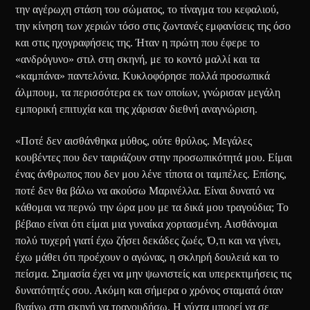
την αγέρωχη στάση του σώματος, το τίναγμα του κεφαλιού,
την κίνηση των χεριών τόσο στις ζωντανές εμφανίσεις της όσο
και στις ηχογραφήσεις της. Ήταν η πρώτη που έφερε το
«ανδρόγυνο» στιλ στη σκηνή, με το κοντό μαλλί και τα
«καμπάνα» παντελόνια. Κυκλοφόρησε πολλά προσωπικά
άλμπουμ, τα περισσότερα εκ των οποίων, γνώρισαν μεγάλη
εμπορική επιτυχία και της χάρισαν διεθνή αναγνώριση.
«Ποτέ δεν αισθάνθηκα μύθος, ούτε θρύλος. Μεγάλες
κουβέντες που δεν ταιριάζουν στην προσωπικότητά μου. Είμαι
ένας άνθρωπος που δεν μου λένε τίποτα οι ταμπέλες. Επίσης,
ποτέ δεν θα βάλω να ακούσω Μαρινέλλα. Είναι δυνατό να
κάθομαι να περνώ την ώρα μου με τα δικά μου τραγούδια; Το
βέβαιο είναι ότι είμαι μια γυναίκα χορτασμένη. Αισθάνομαι
πολύ τυχερή γιατί έχω ζήσει δεκάδες ζωές. Ό,τι και να γίνει,
έχω μάθει ότι προέχουν ο αγώνας, η σκληρή δουλειά και το
πείσμα. Σημασία έχει να μην ψωνιστείς και υπερεκτιμήσεις τις
δυνατότητές σου. Ακόμη και σήμερα ο χρόνος σταματά όταν
βγαίνω στη σκηνή να τραγουδήσω. Η νύχτα μπορεί να σε