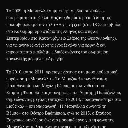
Το 2009, η Μαρινέλλα συμμετείχε σε δυο συναυλίες-
αφιερώματα στο Στέλιο Καζαντζίδη, ύστερα από δική της
πρωτοβουλία, με τον τίτλο «Η φωνή ζει» (στις 18 Σεπτεμβρίου
στο Καλλιμάρμαρο στάδιο της Αθήνας και στις 23
Σεπτεμβρίου στο Καυτανζόγλειο Στάδιο της Θεσσαλονίκης),
για τις ανάγκες ανέγερσης ενός ξενώνα για ορφανά και
απροστάτευτα παιδιά με ειδικές ανάγκες του σωματείου
κοινωνικής μέριμνας «Αρωγή».
Το 2010 και το 2011, πρωταγωνίστησε στη μουσικοθεατρική
παράσταση «Μαρινέλλα – Το Μιούζικαλ» των Θανάση
Παπαθανασίου και Μιχάλη Ρέππα, σε σκηνοθεσία του
Σταμάτη Φασουλή και χορογραφίες του Δημήτρη Παπάζογλου,
σημειώνοντας μεγάλη επιτυχία. Το 2014, πρωταγωνίστησε στο
μιούζικαλ – υπερπαραγωγή «Η Μαρινέλλα συναντά τη
Βέμπο» στο Θέατρο Badminton, ενώ το 2015, ο Σταύρος
Ξαρχάκος συνέθεσε ένα νέο μουσικό έργο για τη φωνή της
Μαρινέλλας, μελοποιώντας την περίφημη «Σονάτα του