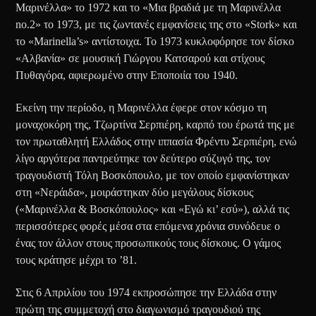
Μαρινέλλα» το 1972 και το «Μια βραδιά με τη Μαρινέλλα
no.2» το 1973, με τις ζωντανές εμφανίσεις της στο «Stork» και
το «Μarinella’s» αντίστοιχα. Το 1973 κυκλοφόρησε τον δίσκο
«Αλβανία» σε μουσική Γιώργου Κατσαρού και στίχους
Πυθαγόρα, αφιερωμένο στην Εποποιία του 1940.
Εκείνη την περίοδο, η Μαρινέλλα έφερε στον κόσμο τη
μοναχοκόρη της, Τζωρτίνα Σερπιέρη, καρπό του έρωτά της με
τον πρωταθλητή Ελλάδος στην ιππασία Φρέντυ Σερπιέρη, ενώ
λίγο αργότερα παντρεύτηκε τον δεύτερο σύζυγό της, τον
τραγουδιστή Τόλη Βοσκόπουλο, με τον οποίο εμφανίστηκαν
στη «Νεράιδα», μοιράστηκαν δύο μεγάλους δίσκους
(«Μαρινέλλα & Βοσκόπουλος» και «Εγώ κι’ εσύ»), αλλά τις
περισσότερες φορές μέσα στα επόμενα χρόνια συνόδευε ο
ένας τον άλλον στους προσωπικούς τους δίσκους. Ο γάμος
τους κράτησε μέχρι το ’81.
Στις 6 Απριλίου του 1974 εκπροσώπησε την Ελλάδα στην
πρώτη της συμμετοχή στο διαγωνισμό τραγουδιού της