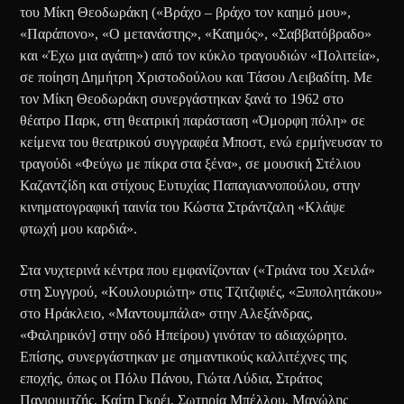
του Μίκη Θεοδωράκη («Βράχο – βράχο τον καημό μου»,
«Παράπονο», «Ο μετανάστης», «Καημός», «Σαββατόβραδο»
και «Έχω μια αγάπη») από τον κύκλο τραγουδιών «Πολιτεία»,
σε ποίηση Δημήτρη Χριστοδούλου και Τάσου Λειβαδίτη. Με
τον Μίκη Θεοδωράκη συνεργάστηκαν ξανά το 1962 στο
θέατρο Παρκ, στη θεατρική παράσταση «Όμορφη πόλη» σε
κείμενα του θεατρικού συγγραφέα Μποστ, ενώ ερμήνευσαν το
τραγούδι «Φεύγω με πίκρα στα ξένα», σε μουσική Στέλιου
Καζαντζίδη και στίχους Ευτυχίας Παπαγιαννοπούλου, στην
κινηματογραφική ταινία του Κώστα Στράντζαλη «Κλάψε
φτωχή μου καρδιά».
Στα νυχτερινά κέντρα που εμφανίζονταν («Τριάνα του Χειλά»
στη Συγγρού, «Κουλουριώτη» στις Τζιτζιφιές, «Ξυπολητάκου»
στο Ηράκλειο, «Μαντουμπάλα» στην Αλεξάνδρας,
«Φαληρικόν] στην οδό Ηπείρου) γινόταν το αδιαχώρητο.
Επίσης, συνεργάστηκαν με σημαντικούς καλλιτέχνες της
εποχής, όπως οι Πόλυ Πάνου, Γιώτα Λύδια, Στράτος
Παγιουμτζής, Καίτη Γκρέι, Σωτηρία Μπέλλου, Μανώλης