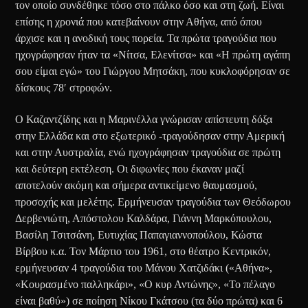
τον οποίο συνδέθηκε τόσο στο πάλκο όσο και στη ζωή. Είναι
επίσης η χρονιά που κατεβαίνουν στην Αθήνα, από όπου
άρχισε και η ανοδική τους πορεία. Τα πρώτα τραγούδια που
ηχογράφησαν ήταν τα «Νίτσα, Ελενίτσα» και «Η πρώτη αγάπη
σου είμαι εγώ» του Γιώργου Μητσάκη, που κυκλοφόρησαν σε
δίσκους 78′ στροφών.
Ο Καζαντζίδης και η Μαρινέλλα γνώρισαν απίστευτη δόξα
στην Ελλάδα και στο εξωτερικό -τραγούδησαν στην Αμερική
και στην Αυστραλία, ενώ ηχογράφησαν τραγούδια σε πρώτη
και δεύτερη εκτέλεση. Οι διφωνίες που έκαναν μαζί
αποτελούν ακόμη και σήμερα αντικείμενο θαυμασμού,
προσοχής και μελέτης. Ερμήνευσαν τραγούδια των Θεόδωρου
Δερβενιώτη, Απόστολου Καλδάρα, Γιάννη Μαρκόπουλου,
Βασίλη Τσιτσάνη, Ευτυχίας Παπαγιαννοπούλου, Κώστα
Βίρβου κ.α. Τον Μάρτιο του 1961, στο θέατρο Κεντρικόν,
ερμήνευσαν 4 τραγούδια του Μάνου Χατζιδάκι («Αθήνα»,
«Κουρασμένο παλληκάρι», «Ο κυρ Αντώνης», «Το πέλαγο
είναι βαθύ») σε ποίηση Νίκου Γκάτσου (τα δύο πρώτα) και 6