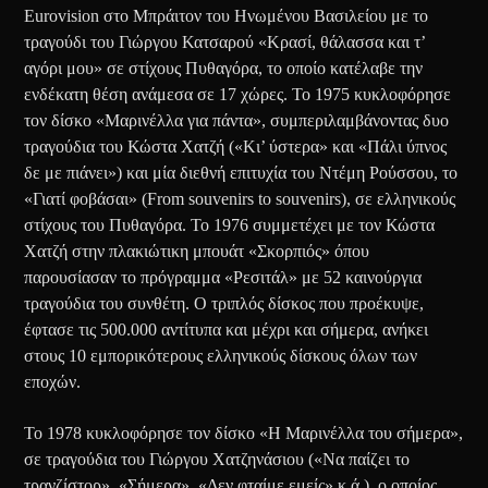
Eurovision στο Μπράιτον του Ηνωμένου Βασιλείου με το
τραγούδι του Γιώργου Κατσαρού «Κρασί, θάλασσα και τ’
αγόρι μου» σε στίχους Πυθαγόρα, το οποίο κατέλαβε την
ενδέκατη θέση ανάμεσα σε 17 χώρες. Το 1975 κυκλοφόρησε
τον δίσκο «Μαρινέλλα για πάντα», συμπεριλαμβάνοντας δυο
τραγούδια του Κώστα Χατζή («Κι’ ύστερα» και «Πάλι ύπνος
δε με πιάνει») και μία διεθνή επιτυχία του Ντέμη Ρούσσου, το
«Γιατί φοβάσαι» (From souvenirs to souvenirs), σε ελληνικούς
στίχους του Πυθαγόρα. Το 1976 συμμετέχει με τον Κώστα
Χατζή στην πλακιώτικη μπουάτ «Σκορπιός» όπου
παρουσίασαν το πρόγραμμα «Ρεσιτάλ» με 52 καινούργια
τραγούδια του συνθέτη. Ο τριπλός δίσκος που προέκυψε,
έφτασε τις 500.000 αντίτυπα και μέχρι και σήμερα, ανήκει
στους 10 εμπορικότερους ελληνικούς δίσκους όλων των
εποχών.
Το 1978 κυκλοφόρησε τον δίσκο «Η Μαρινέλλα του σήμερα»,
σε τραγούδια του Γιώργου Χατζηνάσιου («Να παίζει το
τρανζίστορ», «Σήμερα», «Δεν φταίμε εμείς» κ.ά.), ο οποίος