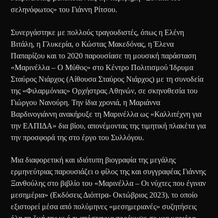
σεληνόφωτος» του Γιάννη Ρίτσου.
Συνεργάστηκε με πολλούς τραγουδιστές, όπως η Ελένη
Βιτάλη, η Γλυκερία, ο Κώστας Μακεδόνας, η Έλενα
Παπαρίζου και το 2020 παρουσίασε τη μουσική παράσταση
«Μαρινέλλα – Ο Μύθος» στο Κέντρο Πολιτισμού Ίδρυμα
Σταύρος Νιάρχος (Αίθουσα Σταύρος Νιάρχος) με τη συνοδεία
της «Φιλαρμόνιας» Ορχήστρας Αθηνών, σε σκηνοθεσία του
Γιώργου Νανούρη. Την ίδια χρονιά, η Μαριάννα
Βαρδινογιάννη ανακήρυξε τη Μαρινέλλα ως «Καλλιτέχνη για
την ΕΛΠΙΔΑ» δια βίου, απονέμοντας της τιμητική πλακέτα για
την προσφορά της στο έργο του Συλλόγου.
Μια διαφορετική και ιδιότυπη βιογραφία της μεγάλης
ερμηνεύτριας παρουσιάζει ο φίλος της και συγγραφέας Γιάννης
Ξανθούλης στο βιβλίο του «Μαρινέλλα – Οι νύχτες που έγιναν
μεσημέρια» (Εκδόσεις Διόπτρα- Οκτώβριος 2023), το οποίο
εξιστορεί μέσα από πολύμηνες «μεσημεριανές» συζητήσεις