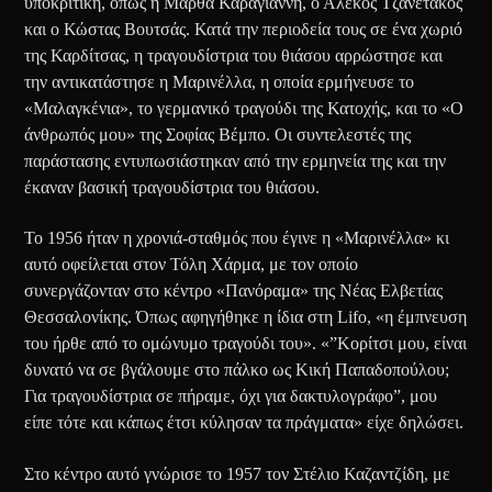
υποκριτική, όπως η Μάρθα Καραγιάννη, ο Αλέκος Τζανετάκος
και ο Κώστας Βουτσάς. Κατά την περιοδεία τους σε ένα χωριό
της Καρδίτσας, η τραγουδίστρια του θιάσου αρρώστησε και
την αντικατάστησε η Μαρινέλλα, η οποία ερμήνευσε το
«Μαλαγκένια», το γερμανικό τραγούδι της Κατοχής, και το «Ο
άνθρωπός μου» της Σοφίας Βέμπο. Οι συντελεστές της
παράστασης εντυπωσιάστηκαν από την ερμηνεία της και την
έκαναν βασική τραγουδίστρια του θιάσου.
Το 1956 ήταν η χρονιά-σταθμός που έγινε η «Μαρινέλλα» κι
αυτό οφείλεται στον Τόλη Χάρμα, με τον οποίο
συνεργάζονταν στο κέντρο «Πανόραμα» της Νέας Ελβετίας
Θεσσαλονίκης. Όπως αφηγήθηκε η ίδια στη Lifo, «η έμπνευση
του ήρθε από το ομώνυμο τραγούδι του». «”Κορίτσι μου, είναι
δυνατό να σε βγάλουμε στο πάλκο ως Κική Παπαδοπούλου;
Για τραγουδίστρια σε πήραμε, όχι για δακτυλογράφο”, μου
είπε τότε και κάπως έτσι κύλησαν τα πράγματα» είχε δηλώσει.
Στο κέντρο αυτό γνώρισε το 1957 τον Στέλιο Καζαντζίδη, με