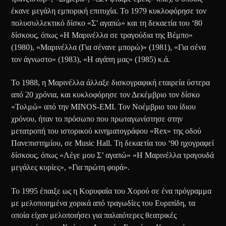
έκανε μεγάλη εμπορική επιτυχία. Το 1979 κυκλοφόρησε τον
πολυσυλλεκτικό δίσκο «Σ’ αγαπώ» και τη δεκαετία του ‘80
δίσκους, όπως «Η Μαρινέλλα σε τραγούδια της Βέμπο»
(1980), «Μαρινέλλα (Για σένανε μπορώ)» (1981), «Για σένα
τον άγνωστο» (1983), «Η αγάπη μας» (1985) κ.ά.
Το 1988, η Μαρινέλλα άλλαξε δισκογραφική εταιρεία ύστερα
από 20 χρόνια, και κυκλοφόρησε τον Δεκέμβριο τον δίσκο
«Τολμώ» από την MINOS-EMI. Τον Νοέμβριο του ίδιου
χρόνου, ήταν το πρόσωπο που πρωταγωνίστησε στην
μετατροπή του ιστορικού κινηματογράφου «Rex» της οδού
Πανεπιστημίου, σε Music Hall. Τη δεκαετία του ‘90 ηχογραφεί
δίσκους, όπως «Λέγε μου Σ’ αγαπώ» «Η Μαρινέλλα τραγουδά
μεγάλες κυρίες», «Για πρώτη φορά».
Το 1995 έπαιξε ως η Κορυφαία του Χορού σε ένα πρόγραμμα
με μελοποιημένα χορικά από τραγωδίες του Ευριπίδη, τα
οποία είχαν μελοποιήσει για παλαιότερες θεατρικές