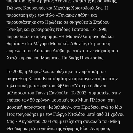
παραστάσεις οι Χρήστος Λεοντής, Σταμάτης Κραουνάκης,
Γιώργος Κουρουπός και Μιχάλης Χριστοδουλίδης. Η
παράσταση είχε τον τίτλο «Γυναικών πάθη» και
παρουσιάστηκε στο Ηρώδειο σε σκηνοθεσία Σταύρου
Τσακίρη και χορογραφίες Ντόρας Τσάτσου. Το 1998,
παρουσίασε το πρόγραμμα «Η Μαρινέλλα τραγουδά και
θυμάται» στο Μέγαρο Μουσικής Αθηνών, σε μουσική
επιμέλεια του Λάμπρου Λιάβα, με στόχο την ενίσχυση του
Χατζηκυριάκειου Ιδρύματος Παιδικής Προστασίας.
Το 2000, η Μαρινέλλα αποδέχτηκε την πρόταση του
σκηνοθέτη Κώστα Κουτσομύτη να πρωταγωνιστήσει στην
τηλεοπτική μεταφορά του βιβλίου «Ύστερα ήρθαν οι
μέλισσες» του Γιάννη Ξανθούλη. Το 2002, συμμετείχε στην
επέτειο των 50 χρόνων μουσικής του Μίμη Πλέσσα, στη
μουσική παράσταση «Ιωβηλαίον», στο Ηρώδειο, ενώ το ίδιο
έτος τραγούδησε με τον Γιώργο Νταλάρα μετά από 31 χρόνια.
Στις 7 Αυγούστου 2004 συμμετείχε στη συναυλία του Μίκη
Θεοδωράκη στα εγκαίνια της γέφυρας Ρίου-Αντιρρίου,