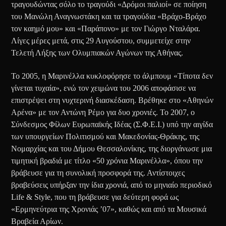
τραγουδώντας σόλο το τραγούδι «Δρόμοι παλιοί» σε ποίηση
του Μανώλη Αναγνωστάκη και τα τραγούδια «Βράχο-Βράχο
τον καημό μου» και «Παράπονο» με τον Γιώργο Νταλάρα.
Λίγες μέρες μετά, στις 29 Αυγούστου, συμμετείχε στην
Τελετή Λήξης των Ολυμπιακών Αγώνων της Αθήνας.
Το 2005, η Μαρινέλλα κυκλοφόρησε το άλμπουμ «Τίποτα δεν
γίνεται τυχαία», ενώ τον χειμώνα του 2006 αποφάσισε να
επιστρέψει στη νυχτερινή διασκέδαση. Βρέθηκε στο «Αθηνών
Αρένα» με τον Αντώνη Ρέμο για δυο χρονιές. Το 2007, ο
Σύνδεσμος Φίλων Ευρωπαϊκής Ιδέας (Σ.Φ.Ε.Ι.) υπό την αιγίδα
των υπουργείων Πολιτισμού και Μακεδονίας-Θράκης, της
Νομαρχίας και του Δήμου Θεσσαλονίκης, της διοργάνωσε μια
τιμητική βραδιά με τίτλο «50 χρόνια Μαρινέλλα», όπου την
βράβευσε για τη συνολική προσφορά της. Αντίστοιχες
βραβεύσεις υπήρξαν την ίδια χρονιά, από το μηνιαίο περιοδικό
Life & Style, που τη βράβευσε για δεύτερη φορά ως
«Ερμηνεύτρια της Χρονιάς ’07», καθώς και από τα Μουσικά
Βραβεία Αρίων.