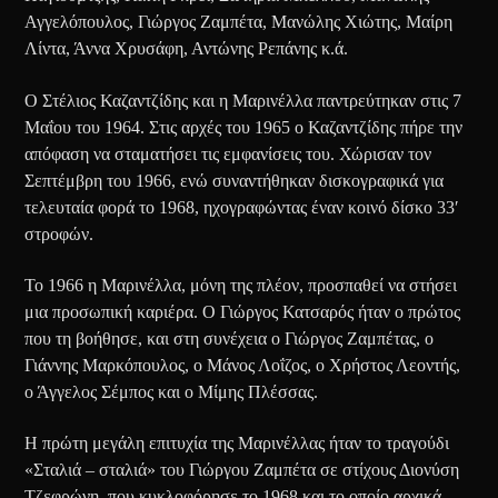
Αγγελόπουλος, Γιώργος Ζαμπέτα, Μανώλης Χιώτης, Μαίρη
Λίντα, Άννα Χρυσάφη, Αντώνης Ρεπάνης κ.ά.
Ο Στέλιος Καζαντζίδης και η Μαρινέλλα παντρεύτηκαν στις 7
Μαΐου του 1964. Στις αρχές του 1965 ο Καζαντζίδης πήρε την
απόφαση να σταματήσει τις εμφανίσεις του. Χώρισαν τον
Σεπτέμβρη του 1966, ενώ συναντήθηκαν δισκογραφικά για
τελευταία φορά το 1968, ηχογραφώντας έναν κοινό δίσκο 33′
στροφών.
Το 1966 η Μαρινέλλα, μόνη της πλέον, προσπαθεί να στήσει
μια προσωπική καριέρα. Ο Γιώργος Κατσαρός ήταν ο πρώτος
που τη βοήθησε, και στη συνέχεια ο Γιώργος Ζαμπέτας, ο
Γιάννης Μαρκόπουλος, ο Μάνος Λοΐζος, ο Χρήστος Λεοντής,
ο Άγγελος Σέμπος και ο Μίμης Πλέσσας.
Η πρώτη μεγάλη επιτυχία της Μαρινέλλας ήταν το τραγούδι
«Σταλιά – σταλιά» του Γιώργου Ζαμπέτα σε στίχους Διονύση
Τζεφρώνη, που κυκλοφόρησε το 1968 και το οποίο αρχικά