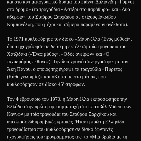
και στο κινηματογραφικό δράμα του Γιάννη Δαλιανίδη «Γυμνοί
στο δρόμο» (τα τραγούδια «Αστέρι στο παράθυρο» και «Δυο
αδέρφια» του Σταύρου Ξαρχάκου σε στίχους Ιάκωβου
Καμπανέλλη, που μέχρι και σήμερα παραμένουν ανέκδοτα).
Το 1971 κυκλοφόρησε τον δίσκο «Μαρινέλλα (Ένας μύθος)»,
όπου ηχογράφησε σε δεύτερη εκτέλεση τρία τραγούδια του
Χατζιδάκι («Ένας μύθος», «Οδός ονείρων» και «Ο
ταχυδρόμος πέθανε»). Την ίδια χρονιά συνεργάστηκε με τον
Άκη Πάνου, ο οποίος της έγραψε τα τραγούδια «Πυρετός
(Κάθε γνωριμία)» και «Κοίτα με στα μάτια», που
κυκλοφόρησαν σε δίσκο 45′ στροφών.
Τον Φεβρουάριο του 1973, η Μαρινέλλα εκπροσώπησε την
Ελλάδα στην πρώτη της συμμετοχή στο φεστιβάλ Midem των
Καννών με τρία τραγούδια του Σταύρου Ξαρχάκου και
απέσπασε διθυραμβικές κριτικές. Ήταν η πρώτη Ελληνίδα
τραγουδίστρια που κυκλοφόρησε σε δίσκο ζωντανές
ηχογραφήσεις του προγράμματος της: το «Μια βραδιά με τη