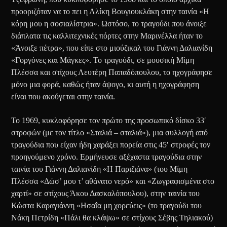
προοριζόταν να το πει η Αλίκη Βουγιουκλάκη στην ταινία «Η
κόρη μου η σοσιαλίστρια». Ωστόσο, το τραγούδι που άνοιξε
διάπλατα τις καλλιτεχνικές πόρτες στην Μαρινέλλα ήταν το
«Άνοιξε πέτρα», που είπε στο μιούζικαλ του Γιάννη Δαλιανίδη
«Γοργόνες και Μάγκες». Το τραγούδι, σε μουσική Μίμη
Πλέσσα και στίχους Λευτέρη Παπαδόπουλου, το ηχογράφησε
μόνο μια φορά, καθώς ήταν άψογο, κι αυτή η ηχογράφηση
είναι που ακούγεται στην ταινία.
Το 1969, κυκλοφόρησε τον πρώτο της προσωπικό δίσκο 33′
στροφών (με τον τίτλο «Σταλιά – σταλιά»), μια συλλογή από
τραγούδια που είχαν ήδη χαράξει πορεία στις 45′ στροφές τον
προηγούμενο χρόνο. Ερμήνευσε αξέχαστα τραγούδια στην
ταινία του Γιάννη Δαλιανίδη «Η Παριζιάνα» (του Μίμη
Πλέσσα «Δώσ’ μου τ’ αθάνατο νερό» και «Ζωγραφισμένα στο
χαρτί» σε στίχους Άκου Δασκαλόπουλου), στην ταινία του
Κώστα Καραγιάννη «Ησαΐα μη χορεύεις» (το τραγούδι του
Νάκη Πετρίδη «Πάλι θα κλάψω» σε στίχους Σέβης Τηλιακού)