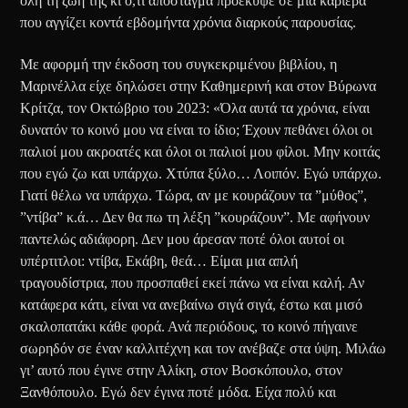
όλη τη ζωή της κι ό,τι απόσταγμα προέκυψε σε μια καριέρα
που αγγίζει κοντά εβδομήντα χρόνια διαρκούς παρουσίας.
Με αφορμή την έκδοση του συγκεκριμένου βιβλίου, η
Μαρινέλλα είχε δηλώσει στην Καθημερινή και στον Βύρωνα
Κρίτζα, τον Οκτώβριο του 2023: «Όλα αυτά τα χρόνια, είναι
δυνατόν το κοινό μου να είναι το ίδιο; Έχουν πεθάνει όλοι οι
παλιοί μου ακροατές και όλοι οι παλιοί μου φίλοι. Μην κοιτάς
που εγώ ζω και υπάρχω. Χτύπα ξύλο… Λοιπόν. Εγώ υπάρχω.
Γιατί θέλω να υπάρχω. Τώρα, αν με κουράζουν τα ”μύθος”,
”ντίβα” κ.ά… Δεν θα πω τη λέξη ”κουράζουν”. Με αφήνουν
παντελώς αδιάφορη. Δεν μου άρεσαν ποτέ όλοι αυτοί οι
υπέρτιτλοι: ντίβα, Εκάβη, θεά… Είμαι μια απλή
τραγουδίστρια, που προσπαθεί εκεί πάνω να είναι καλή. Αν
κατάφερα κάτι, είναι να ανεβαίνω σιγά σιγά, έστω και μισό
σκαλοπατάκι κάθε φορά. Ανά περιόδους, το κοινό πήγαινε
σωρηδόν σε έναν καλλιτέχνη και τον ανέβαζε στα ύψη. Μιλάω
γι’ αυτό που έγινε στην Αλίκη, στον Βοσκόπουλο, στον
Ξανθόπουλο. Εγώ δεν έγινα ποτέ μόδα. Είχα πολύ και