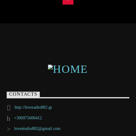
CONTACTS
http://loveradio882.gr
+306971606412
lovestudio882@gmail.com