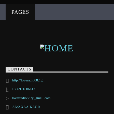
PAGES
CONTACTS
http://loveradio882.gr
+306971606412
lovestudio882@gmail.com
ΑΝΩ ΧΑΛΙΚΑΣ 0