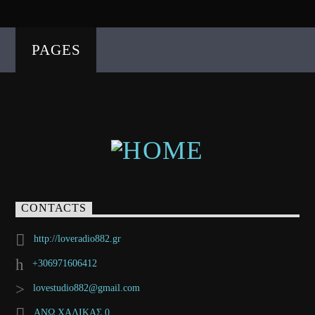
PAGES
CONTACTS
http://loveradio882.gr
+306971606412
lovestudio882@gmail.com
ΑΝΩ ΧΑΛΙΚΑΣ 0