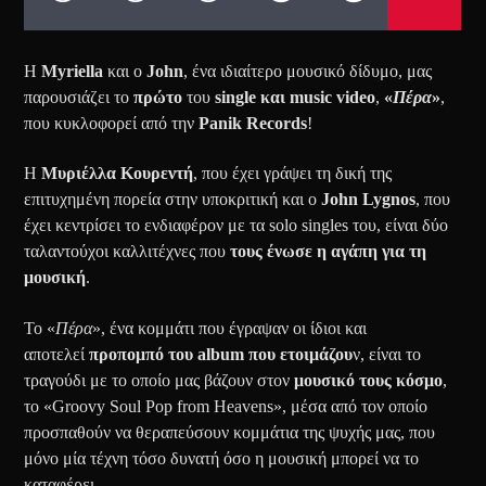
Η
Myriella
και ο
John
, ένα ιδιαίτερο μουσικό δίδυμο, μας
παρουσιάζει το
πρώτο
του
single και music video
,
«
Πέρα
»
,
που κυκλοφορεί από την
Panik Records
!
Η
Μυριέλλα Κουρεντή
, που έχει γράψει τη δική της
επιτυχημένη πορεία στην υποκριτική και ο
John Lygnos
, που
έχει κεντρίσει το ενδιαφέρον με τα solo singles του, είναι δύο
ταλαντούχοι καλλιτέχνες που
τους ένωσε η αγάπη για τη
μουσική
.
Το «
Πέρα
», ένα κομμάτι που έγραψαν οι ίδιοι και
αποτελεί
προπομπό του album που ετοιμάζου
ν, είναι το
τραγούδι με το οποίο μας βάζουν στον
μουσικό τους κόσμο
,
το «Groovy Soul Pop from Heavens», μέσα από τον οποίο
προσπαθούν να θεραπεύσουν κομμάτια της ψυχής μας, που
μόνο μία τέχνη τόσο δυνατή όσο η μουσική μπορεί να το
καταφέρει.