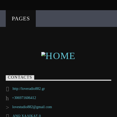
PAGES
CONTACTS
http://loveradio882.gr
+306971606412
lovestudio882@gmail.com
ΑΝΩ ΧΑΛΙΚΑΣ 0