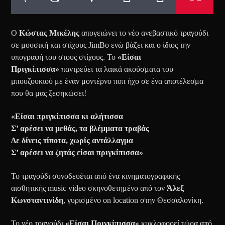
Ο
Κώστας Μικέλης
απογειώνει το νέο ανεβαστικό τραγούδι
σε μουσική και στίχους JimBo ενώ βάζει και ο ίδιος την
υπογραφή του στους στίχους. Το
«Είσαι
Πριγκίπισσα»
παντρεύει τα λαικά ακούσματα του
μπουζουκιού με έναν μοντέρνο ποπ ήχο σε ένα αποτέλεσμα
που θα μας ξεσηκώσει!
«Είσαι πριγκίπισσα κι αλήτισσα
Σ’ αρέσει να μεθάς, τα βλέμματα τραβάς
Δε δίνεις τίποτα, χωρίς αντάλλαγμα
Σ’ αρέσει να ζητάς είσαι πριγκίπισσα»
Το τραγούδι συνοδευέται από ένα κινηματογραφικής
αισθητικής music video σκηνοθετημένο από τον
Άλεξ
Κωνσταντινίδη
, γυρισμένο on location στην Θεσσαλονίκη.
Το νέο τραγούδι
«Είσαι Πριγκίπισσα»
κυκλοφορεί τώρα από