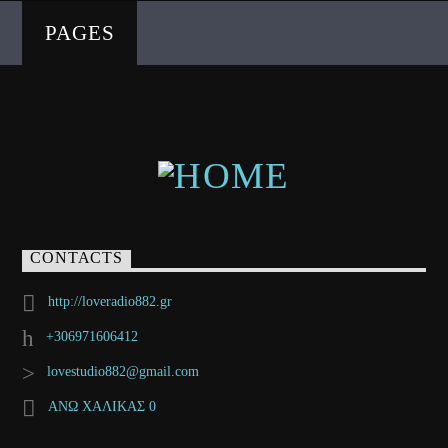
PAGES
CONTACTS
http://loveradio882.gr
+306971606412
lovestudio882@gmail.com
ΑΝΩ ΧΑΛΙΚΑΣ 0