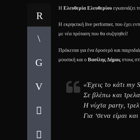
Η
Ελευθερία Ελευθερίου
εγκαινιάζει τ
Η εκρηκτική live performer, που έχει ε
με νέα πρόταση που θα συζητηθεί!
Πρόκειται για ένα δροσερό και παιχνιδι
μουσική και ο
Βασίλης Δήμας
στους στί
«Έχεις το κάτι my 
Σε βλέπω και τρελα
Η νύχτα party, τρελ
Για ‘σενα είμαι και