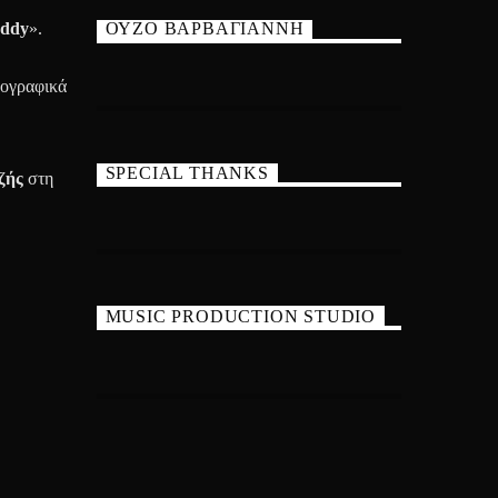
addy
».
ΟΥΖΟ ΒΑΡΒΑΓΙΑΝΝΗ
κογραφικά
SPECIAL THANKS
ζής
στη
MUSIC PRODUCTION STUDIO