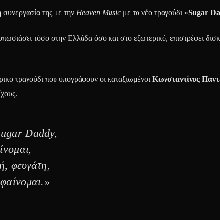
η συνεργασία της με την
Heaven Music
με το νέο τραγούδι «
Sugar D
ντυπωσιάσει τόσο στην Ελλάδα όσο και στο εξωτερικό, επιστρέφει δισ
άρικο τραγούδι που υπογράφουν οι καταξιωμένοι
Κωνσταντίνος Παντ
χους.
Sugar Daddy,
ίνομαι,
ή, φευγάτη,
 φαίνομαι.»