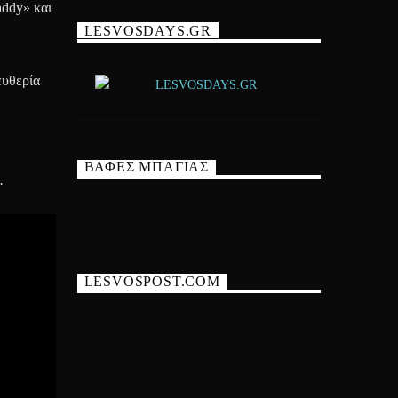
addy» και
LESVOSDAYS.GR
ευθερία
ΒΑΦΕΣ ΜΠΑΓΙΑΣ
.
LESVOSPOST.COM