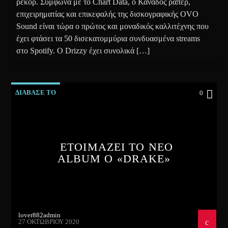
ρεκόρ. Σύμφωνα με το Chart Data, ο Καναδός ράπερ,
επιχειρηματίας και επικεφαλής της δισκογραφικής OVO
Sound είναι τώρα ο πρώτος και μοναδικός καλλιτέχνης που
έχει φτάσει τα 50 δισεκατομμύρια συνδυασμένα streams
στο Spotify. Ο Drizzy έχει συνολικά […]
ΔΙΑΒΑΣΕ ΤΟ
0
ΕΤΟΙΜΑΖΕΙ ΤΟ ΝΕΟ
ALBUM O «DRAKE»
lover882admin
27 ΟΚΤΩΒΡΊΟΥ 2020