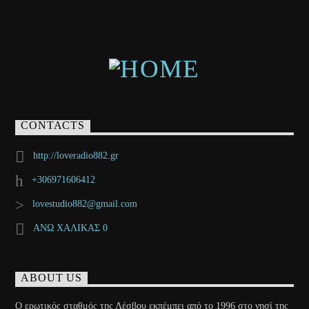
CONTACTS
http://loveradio882.gr
+306971606412
lovestudio882@gmail.com
ΑΝΩ ΧΑΛΙΚΑΣ 0
ABOUT US
Ο ερωτικός σταθμός της Λέσβου εκπέμπει από το 1996 στο νησί της