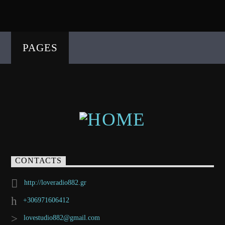
PAGES
CONTACTS
http://loveradio882.gr
+306971606412
lovestudio882@gmail.com