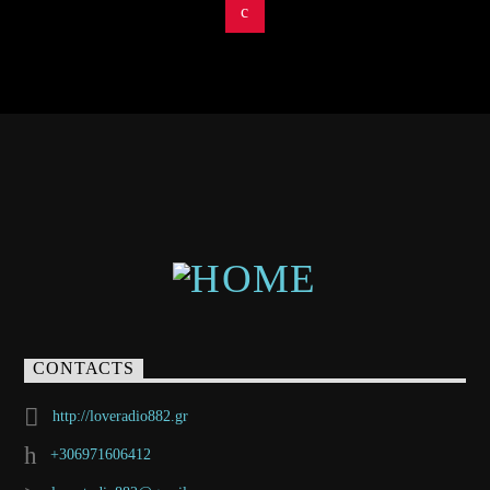
CONTACTS
http://loveradio882.gr
+306971606412