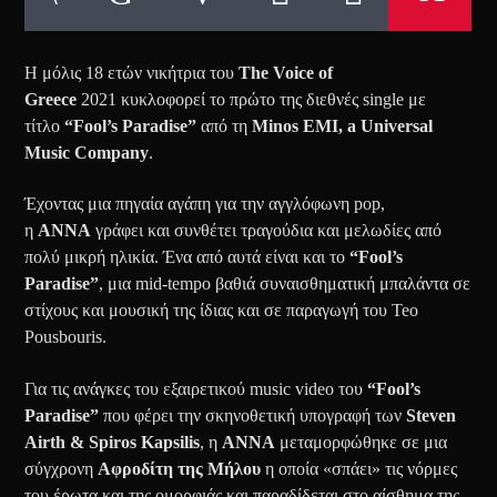
Η μόλις 18 ετών νικήτρια του
The Voice of
Greece
2021 κυκλοφορεί το πρώτο της διεθνές single με
τίτλο
“Fool’s Paradise”
από τη
Minos EMI, a Universal
Music Company
.
Έχοντας μια πηγαία αγάπη για την αγγλόφωνη pop,
η
ANNA
γράφει και συνθέτει τραγούδια και μελωδίες από
πολύ μικρή ηλικία. Ένα από αυτά είναι και το
“
Fool
’
s
Paradise
”
, μια mid-tempo βαθιά συναισθηματική μπαλάντα σε
στίχους και μουσική της ίδιας και σε παραγωγή του Teo
Pousbouris.
Για τις ανάγκες του εξαιρετικού music video του
“
Fool
’
s
Paradise
”
που φέρει την σκηνοθετική υπογραφή των
Steven
Airth
&
Spiros Kapsilis
, η
ANNA
μεταμορφώθηκε σε μια
σύγχρονη
Αφροδίτη της Μήλου
η οποία «σπάει» τις νόρμες
του έρωτα και της ομορφιάς και παραδίδεται στο αίσθημα της