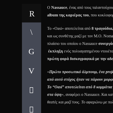
O
Nassauce
, ένας από τους ταλαντούχου
album της καριέρας του
, που κυκλοφορ
To «Oasi» αποτελείται από
8 τραγούδια
και ως συνθέτης μαζί με τον M.O. Nomad
πλαίσιο του οποίου ο Nassauce
συνεργά
έκπληξη
ενός πολυαγαπημένου ντουέτου
πρώτη φορά δισκογραφικά με την αδε
«
Πρώτο προσωπικό άλμπουμ, ένα projec
από αυτό στόχος ήταν να πάρουν μορφή
Το “Oasi” αποτελείται από 8 κομμάτια
στα ύψη
», αναφέρει ο Nassauce. Και κα
θεατές και μαζί τους. Το αφιερώνω με πο