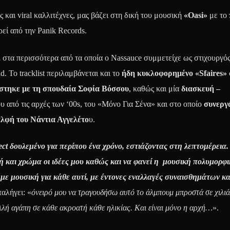
ς και viral καλλιτέχνες, μας βάζει στη δική του μουσική
«Oasi»
με το
εί από την Panik Records.
,
στα περισσότερα από τα οποία ο Nassauce συμμετείχε ως στιχουργός
. Το tracklist περιλαμβάνεται και το
ήδη κυκλοφορημένο «Sfaires»
στηκε με τη σπουδαία Σοφία Βόσσου
, καθώς και μία
διασκευή –
 από τις αρχές των ‘00s, του «Μόνο Για Σένα» και στο οποίο
συνεργά
λφή του Νάντια Αγγελέτο
υ.
t δουλεμένο για περίπου ένα χρόνο, εστιάζοντας στη λεπτομέρεια
 και χρώμα οι ιδέες μου καθώς και να φανεί η μουσική πολυμορφι
 με μουσική για κάθε αυτί, με έντονες εναλλαγές συναισθημάτων κα
ταλήγει: «
όνειρό μου να τραγουδήσω αυτό το άλμπουμ μπροστά σε χιλιά
λλή αγάπη σε κάθε ακροατή κάθε ηλικίας. Και είναι μόνο η αρχή…
».