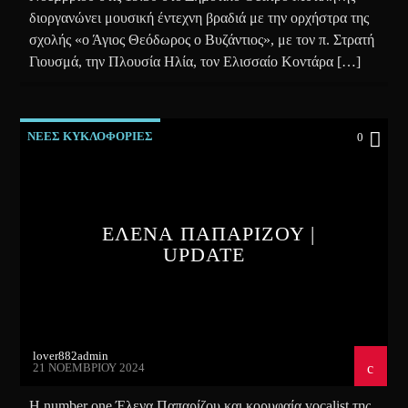
διοργανώνει μουσική έντεχνη βραδιά με την ορχήστρα της
σχολής «ο Άγιος Θεόδωρος ο Βυζάντιος», με τον π. Στρατή
Γιουσμά, την Πλουσία Ηλία, τον Ελισσαίο Κοντάρα […]
ΝΕΕΣ ΚΥΚΛΟΦΟΡΙΕΣ
0
ΕΛΕΝΑ ΠΑΠΑΡΙΖΟΥ |
UPDATE
lover882admin
21 ΝΟΕΜΒΡΊΟΥ 2024
Η number one Έλενα Παπαρίζου και κορυφαία vocalist της