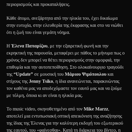
περιορισμούς και προκαταλήψεις.
Κάθε άτομο, ανεξάρτητα από την ηλικία του, έχει δικαίωμα
στην ευτυχία, στην ελευθερία της έκφρασης και στο να νιώθει
ότι η ζωή του είναι γεμάτη νόημα.
Η
Έλενα
Παπαρίζου
, με την εξαιρετική φωνή και την
εκρηκτική της παρουσία, μεταφέρει με πάθος το μήνυμα πως ο
χρόνος δεν μπορεί να θέτει περιορισμούς στην ομορφιά, την
επιθυμία και την αυτοπεποίθηση. Στο ολοκαίνουργιο τραγούδι
της
“Update”
σε μουσική του
Μάριου
Ψιμόπουλου
και
στίχους της
Jenny
Tsiko
, η ίδια ανανεώνεται, παρακινώντας
τον καθένα μας να αποδεχόμαστε τον εαυτό μας και να ζούμε
με τόλμη, όποια κι αν είναι η ηλικία μας.
Το music video, σκηνοθετημένο από τον
Mike
Marzz
,
αποτελεί μια εντυπωσιακή οπτική απεικόνιση της αναζήτησης
της ίδιας της Έλενας για την καλύτερη εκδοχή του εξωτερικού
της εαυτού, του «φαίνεσθαι». Κατά τη διάρκεια του βίντεο, η