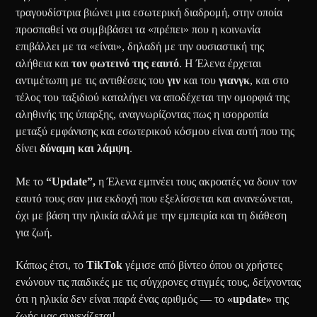
τραγουδίστρια βιώνει μια εσωτερική διαδρομή, στην οποία
προσπαθεί να συμβιβάσει τα «πρέπει» που η κοινωνία
επιβάλλει με τα «είναι», δηλαδή με την ουσιαστική της
αλήθεια και
τον φωτεινό της εαυτό
. Η Έλενα έρχεται
αντιμέτωπη με τις αντιθέσεις του
γιν
και του
γιανγκ
, και στο
τέλος του ταξιδιού καταλήγει να αποδέχεται την ομορφιά της
αληθινής της ύπαρξης, αναγνωρίζοντας πως η ισορροπία
μεταξύ εμφάνισης και εσωτερικού κόσμου είναι αυτή που της
δίνει
δύναμη και λάμψη
.
Με το
“Update”,
η Έλενα εμπνέει τους ακροατές να δουν τον
εαυτό τους σαν μια εκδοχή που εξελίσσεται και ανανεώνεται,
όχι με βάση την ηλικία αλλά με την εμπειρία και τη διάθεση
για ζωή.
Κάπως έτσι, το
TikTok
γέμισε από βίντεο όπου οι χρήστες
ενώνουν τις παιδικές με τις σύγχρονες στιγμές τους, δείχνοντας
ότι η ηλικία δεν είναι παρά ένας αριθμός — το
«update»
της
ζωής μας συνεχίζεται!