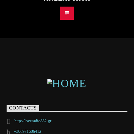
CONTACTS
http://loveradio882.gr
+306971606412