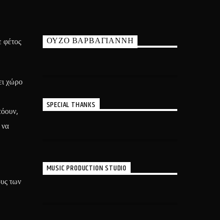
ΟΥΖΟ ΒΑΡΒΑΓΙΑΝΝΗ
ε φέτος
ει χώρο
SPECIAL THANKS
τόουν,
 να
MUSIC PRODUCTION STUDIO
υς των