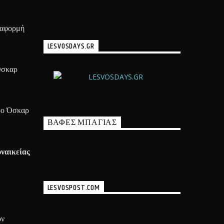
 αφορμή
LESVOSDAYS.GR
Όσκαρ
ερο Όσκαρ
ΒΑΦΕΣ ΜΠΑΓΙΑΣ
ναικείας
LESVOSPOST.COM
ον