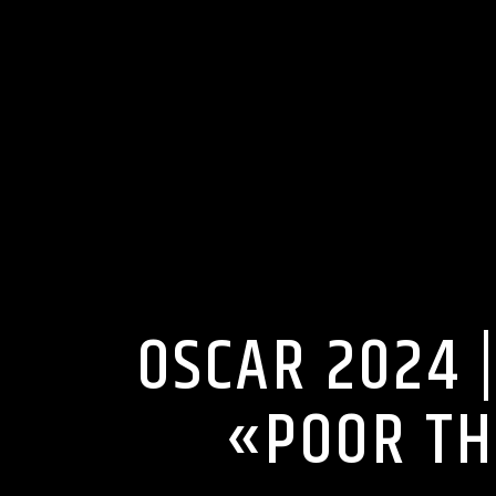
OSCAR 202
«POOR 