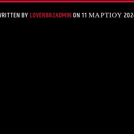
WRITTEN BY
LOVER882ADMIN
ON 11 ΜΑΡΤΊΟΥ 202