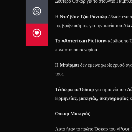
Δεύτερο Όσκαρ για το στούντιο Γκίμπλυ 
Η
Ντα’ βάιν Τζόι Ράντολφ
έδωσε ένα σ
της βράβευση της για την ταινία του Αλ
Το
«American Fiction»
κέρδισε το 
πρωτότυπου σεναρίου.
Η
Μπάρμπι
δεν έμεινε χωρίς χρυσό αγ
τους.
Τέσσερα τα Όσκαρ
για τη ταινία του
Λά
Ερμηνείας,
μακιγιάζ, σκηνογραφίας
κ
Όσκαρ Μακιγιάζ
Αυτό ήταν το πρώτο Όσκαρ του «Poor Th