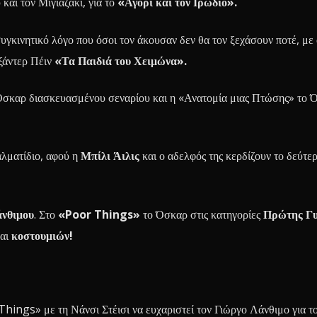
και τον Μιγιαζάκι, για το
«Αγόρι και τον Ιρωδιό».
υγκινητικό λόγο που όσοι τον άκουσαν δεν θα τον ξεχάσουν ποτέ, με
εξάντερ Πέιν
«Τα Παιδιά του Χειμώνα».
Όσκαρ διασκευασμένου σεναρίου και η «Ανατομία μιας Πτώσης» το 
αλματίδιο, αφού η
Μπίλι Άιλις
και ο αδελφός της κερδίζουν το δεύτ
νθιμου
. Στο
«Poor Things»
το Όσκαρ στις κατηγορίες
Πρώτης Γυ
αι
κοστουμιών!
ings» με τη Νάνσι Στέισι να ευχαριστεί τον Γιώργο Λάνθιμο για τ