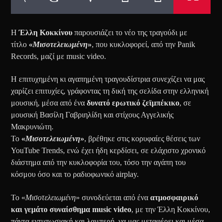
Η
Έλλη Κοκκίνου
παρουσιάζει το νέο της τραγούδι με
τίτλο
«
Μισοτελειωμένη
»
, που κυκλοφορεί, από την Panik
Records, μαζί με music video.
Η επιτυχημένη κι αγαπημένη τραγουδίστρια συνεχίζει να μας
χαρίζει επιτυχίες, γράφοντας τη δική της σελίδα στην ελληνική
μουσική, μέσα από ένα
δυνατό ερωτικό ζεϊμπέκικο
, σε
μουσική Βασίλη Γαβριηλίδη και στίχους Αγγελικής
Μακρυνιώτη.
Το
«
Μισοτελειωμένη
»
, βρέθηκε στις κορυφαίες θέσεις των
YouTube Trends, ενώ έχει ήδη κερδίσει, σε ελάχιστο χρονικό
διάστημα από την κυκλοφορία του, τόσο την αγάπη του
κόσμου όσο και το ραδιοφωνικό airplay.
Το «
Μισοτελειωμένη
» συνοδεύεται από ένα
ατμοσφαιρικό
και γεμάτο συναίσθημα music video
, με την Έλλη Κοκκίνου,
πάντα εντυπωσιακή και λαμπερή, να μας μεταφέρει και μέσα