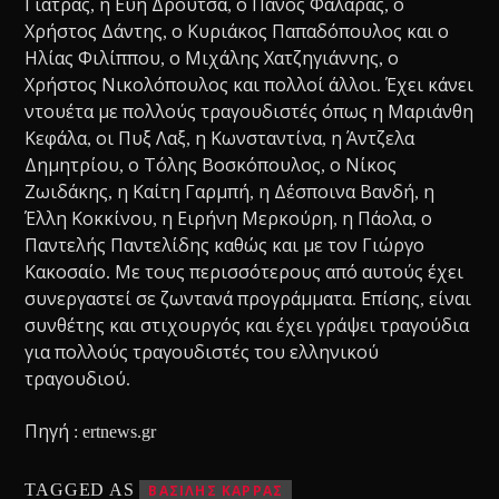
Γιατράς, η Εύη Δρούτσα, ο Πάνος Φαλάρας, ο
Χρήστος Δάντης, ο Κυριάκος Παπαδόπουλος και ο
Ηλίας Φιλίππου, ο Μιχάλης Χατζηγιάννης, ο
Χρήστος Νικολόπουλος και πολλοί άλλοι. Έχει κάνει
ντουέτα με πολλούς τραγουδιστές όπως η Μαριάνθη
Κεφάλα, οι Πυξ Λαξ, η Κωνσταντίνα, η Άντζελα
Δημητρίου, ο Τόλης Βοσκόπουλος, ο Νίκος
Ζωιδάκης, η Καίτη Γαρμπή, η Δέσποινα Βανδή, η
Έλλη Κοκκίνου, η Ειρήνη Μερκούρη, η Πάολα, ο
Παντελής Παντελίδης καθώς και με τον Γιώργο
Κακοσαίο. Με τους περισσότερους από αυτούς έχει
συνεργαστεί σε ζωντανά προγράμματα. Επίσης, είναι
συνθέτης και στιχουργός και έχει γράψει τραγούδια
για πολλούς τραγουδιστές του ελληνικού
τραγουδιού.
Πηγή : ertnews.gr
TAGGED AS
ΒΑΣΙΛΗΣ ΚΑΡΡΑΣ