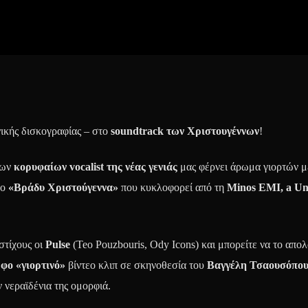
ικής δισκογραφίας – στο
soundtrack
των Χριστουγέννων
!
των
κορυφαίων
vocalist
της νέας γενιάς
μας φέρνει άρωμα γιορτών μ
λο
«Βράδυ Χριστούγεννα»
που κυκλοφορεί από τη
Minos EMI
,
a Un
στίχους οι
Pulse
(Teo Pouzbouris, Ody Icons) και μπορείτε να το απο
φο «γιορτινό»
βίντεο κλιπ σε σκηνοθεσία του
Βαγγέλη Τσαουσόπου
 νεραϊδένια της ομορφιά.