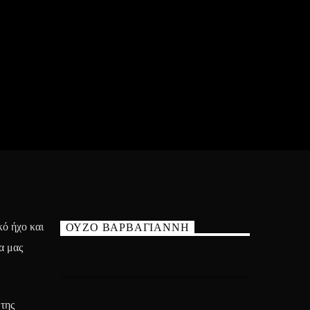
ό ήχο και
ΟΥΖΟ ΒΑΡΒΑΓΙΑΝΝΗ
α μας
της