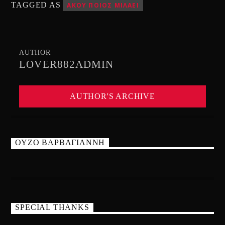
TAGGED AS
ΑΚΟΥ ΠΟΙΟΣ ΜΙΛΑΕΙ
AUTHOR
LOVER882ADMIN
AUTHOR'S ARCHIVE
ΟΥΖΟ ΒΑΡΒΑΓΙΑΝΝΗ
SPECIAL THANKS