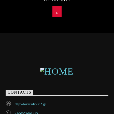
CONTACTS
http://loveradio882.gr
+306971606412