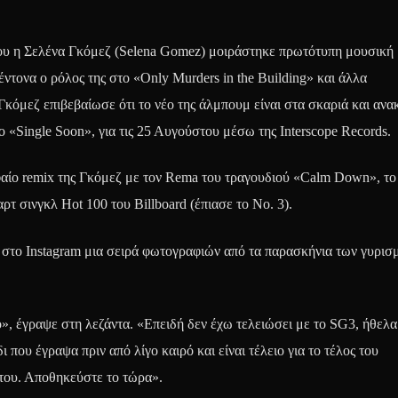
που η Σελένα Γκόμεζ (Selena Gomez) μοιράστηκε πρωτότυπη μουσική 
τονα ο ρόλος της στο «Only Murders in the Building» και άλλα
Γκόμεζ επιβεβαίωσε ότι το νέο της άλμπουμ είναι στα σκαριά και αν
ο «Single Soon», για τις 25 Αυγούστου μέσω της Interscope Records.
φαίο remix της Γκόμεζ με τον Rema του τραγουδιού «Calm Down», το
ρτ σινγκλ Hot 100 του Billboard (έπιασε το Νο. 3).
 στο Instagram μια σειρά φωτογραφιών από τα παρασκήνια των γυρισ
», έγραψε στη λεζάντα. «Επειδή δεν έχω τελειώσει με το SG3, ήθελα
που έγραψα πριν από λίγο καιρό και είναι τέλειο για το τέλος του
του. Αποθηκεύστε το τώρα».