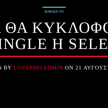
ΔΙΑΒΑΣΕ ΤΟ
 ΘΑ ΚΥΚΛΟΦΟ
SINGLE Η SEL
N BY
LOVER882ADMIN
ON 21 ΑΥΓΟΎΣ