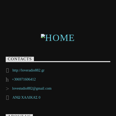
CONTACTS
http://loveradio882.gr
+306971606412
lovestudio882@gmail.com
ΑΝΩ ΧΑΛΙΚΑΣ 0