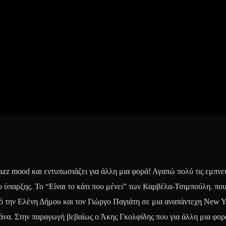
azz mood και εντυπωσιάζει για άλλη μια φορά! Αγαπώ πολύ τις εμπν
ο ύπαρξης. Το “Είναι το κάτι που μένει” των Καρβέλα-Τσιμπούλη. πο
 την Ελένη Δήμου και τον Γιώργο Παγιάτη σε μια αναπάντεχη New Y
ξάνα. Στην παραγωγή βεβαίως ο Άκης Γκολφίδης που για άλλη μια φορά