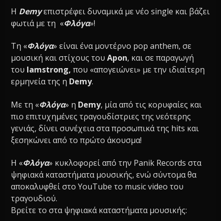
Η
Demy
επιστρέφει δυναμικά με νέο single και βάζει
φωτιά με τη «
Φλόγα
»!
Τη «
Φλόγα
» είναι ένα μοντέρνο pop anthem, σε
μουσική και στίχους του
Apon
, και σε παραγωγή
του
Iamstrong
,
που «απογειώνει» με την ιδιαίτερη
ερμηνεία της η
Demy
.
Με τη «
Φλόγα
» η
Demy
, μία από τις κορυφαίες και
πιο επιτυχημένες τραγουδίστριες της νεότερης
γενιάς, δίνει συνέχεια στα προσωπικά της hits και
ξεσηκώνει από το πρώτο άκουσμα!
Η «
Φλόγα
» κυκλοφορεί από την Panik Records στα
ψηφιακά καταστήματα μουσικής, ενώ σύντομα θα
αποκαλυφθεί στο YouTube το music video του
τραγουδιού.
Βρείτε το στα ψηφιακά καταστήματα μουσικής: