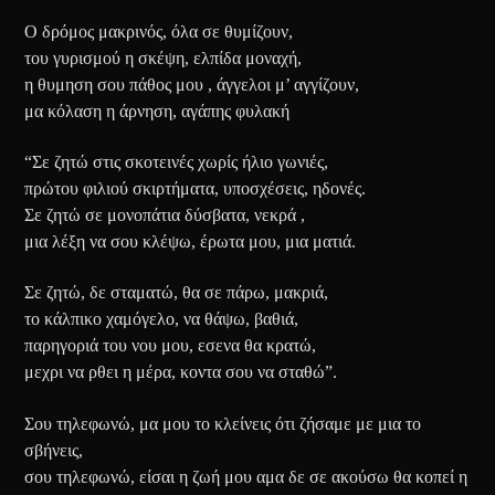
Ο δρόμος μακρινός, όλα σε θυμίζουν,
του γυρισμού η σκέψη, ελπίδα μοναχή,
η θυμηση σου πάθος μου , άγγελοι μ’ αγγίζουν,
μα κόλαση η άρνηση, αγάπης φυλακή
“Σε ζητώ στις σκοτεινές χωρίς ήλιο γωνιές,
πρώτου φιλιού σκιρτήματα, υποσχέσεις, ηδονές.
Σε ζητώ σε μονοπάτια δύσβατα, νεκρά ,
μια λέξη να σου κλέψω, έρωτα μου, μια ματιά.
Σε ζητώ, δε σταματώ, θα σε πάρω, μακριά,
το κάλπικο χαμόγελο, να θάψω, βαθιά,
παρηγοριά του νου μου, εσενα θα κρατώ,
μεχρι να ρθει η μέρα, κοντα σου να σταθώ”.
Σου τηλεφωνώ, μα μου το κλείνεις ότι ζήσαμε με μια το
σβήνεις,
σου τηλεφωνώ, είσαι η ζωή μου αμα δε σε ακούσω θα κοπεί η