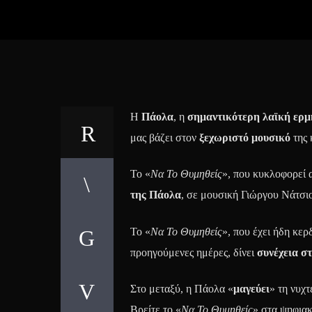
Η
Πάολα
, η
σημαντικότερη λαϊκή ερ
μας βάζει στον
ξεχωριστό μουσικό
της 
Το «
Να Το Θυμηθείς
», που κυκλοφορεί α
της Πάολα
, σε μουσική Γιώργου Νάτσιο
Το «
Να Το Θυμηθείς
», που έχει ήδη κερ
προηγούμενες ημέρες, δίνει
συνέχεια στ
Στο μεταξύ, η Πάολα «
μαγεύει
» τη νυχτ
Βρείτε το «
Να Το Θυμηθείς
» στα ψηφια