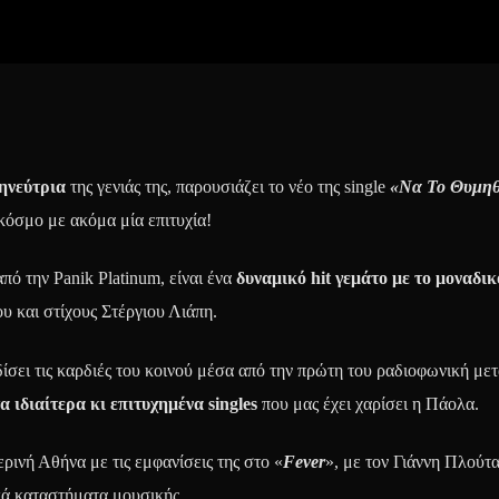
μηνεύτρια
της γενιάς της, παρουσιάζει το νέο της single
«Να Το Θυμηθ
κόσμο με ακόμα μία επιτυχία!
πό την Panik Platinum, είναι ένα
δυναμικό hit γεμάτο με το μοναδι
υ και στίχους Στέργιου Λιάπη.
δίσει τις καρδιές του κοινού μέσα από την πρώτη του ραδιοφωνική μετ
α ιδιαίτερα κι επιτυχημένα singles
που μας έχει χαρίσει η Πάολα.
ερινή Αθήνα με τις εμφανίσεις της στο «
Fever
», με τον Γιάννη Πλούτ
κά καταστήματα μουσικής.