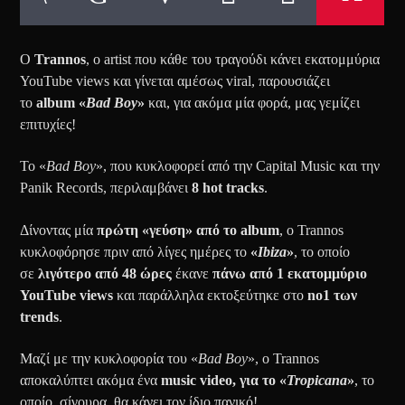
Ο
Trannos
, ο artist που κάθε του τραγούδι κάνει εκατομμύρια
YouTube views και γίνεται αμέσως viral, παρουσιάζει
το
album «
Bad Boy
»
και, για ακόμα μία φορά, μας γεμίζει
επιτυχίες!
Το «
Bad Boy
», που κυκλοφορεί από την Capital Music και την
Panik Records, περιλαμβάνει
8 hot tracks
.
Δίνοντας μία
πρώτη «γεύση» από το album
, ο Trannos
κυκλοφόρησε πριν από λίγες ημέρες το
«
Ibiza
»
, το οποίο
σε
λιγότερο από 48 ώρες
έκανε
πάνω από 1 εκατομμύριο
YouTube views
και παράλληλα εκτοξεύτηκε στο
no1 των
trends
.
Μαζί με την κυκλοφορία του «
Bad Boy
», ο Trannos
αποκαλύπτει ακόμα ένα
music video, για το «
Tropicana
»
, το
οποίο, σίγουρα, θα κάνει τον ίδιο πανικό!