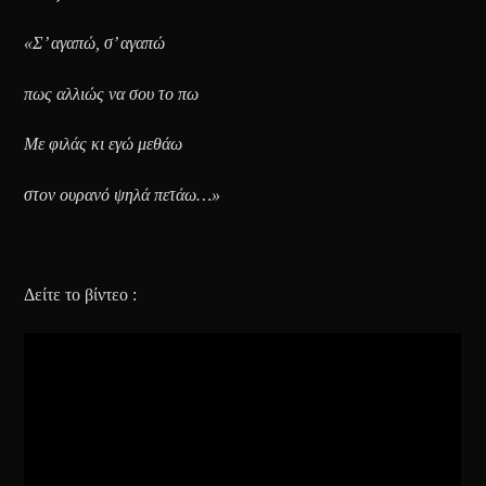
«Σ’ αγαπώ, σ’ αγαπώ
πως αλλιώς να σου το πω
Με φιλάς κι εγώ μεθάω
στον ουρανό ψηλά πετάω…»
Δείτε το βίντεο :