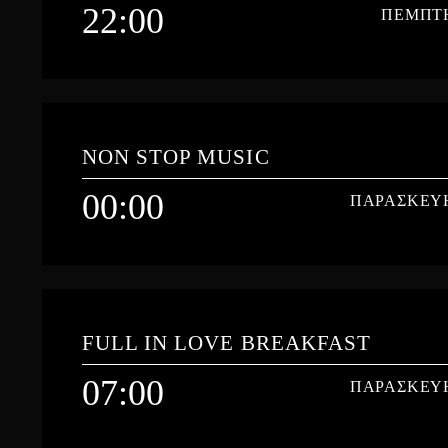
22:00
ΠΕΜΠΤ
Learn more
22:00
ΠΕΜΠΤ
NON STOP MUSIC
ΟΛΕΣ ΟΙ ΕΛΛΗΝΙΚΕΣ ΚΑΙ ΞΕΝΕΣ ΜΠΑΛΑΝΤΕΣ ΚΑΙ CLASSIC
ΜΟΥΣΙΚΗ ΔΗΛΑΔΗ : ΜΟΥΣΙΚΗ ΠΟΥ ΕΡΩΤΕΥΕΣΑΙ...!!!
00:00
ΠΑΡΑΣΚΕΥ
Learn more
00:00
ΠΑΡΑΣΚΕΥ
FULL IN LOVE BREAKFAST
07:00
ΠΑΡΑΣΚΕΥ
Learn more