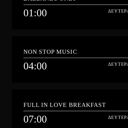
Hit mix from English and Greek songs from 80`s since now days.
01:00
ΔΕΥΤΕΡ
Learn more
01:00
ΔΕΥΤΕΡ
NON STOP MUSIC
04:00
ΔΕΥΤΕΡ
Learn more
04:00
ΔΕΥΤΕΡ
FULL IN LOVE BREAKFAST
07:00
ΔΕΥΤΕΡ
Learn more