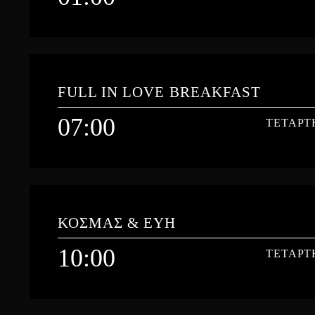
01:00
ΤΕΤΑΡΤ
FULL IN LOVE BREAKFAST
07:00
ΤΕΤΑΡΤ
Learn more
07:00
ΤΕΤΑΡΤ
ΚΟΣΜΑΣ & ΕΥΗ
Καθημερινά από τις 07:00 με τον Δημήτρη και την Ιωάννα.
10:00
ΤΕΤΑΡΤ
Learn more