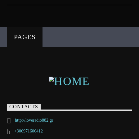
PAGES
CONTACTS
http://loveradio882.gr
+306971606412