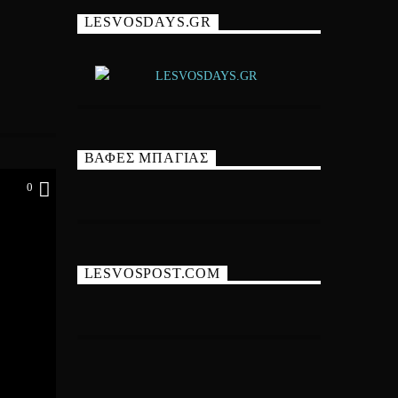
LESVOSDAYS.GR
ΒΑΦΕΣ ΜΠΑΓΙΑΣ
0
LESVOSPOST.COM