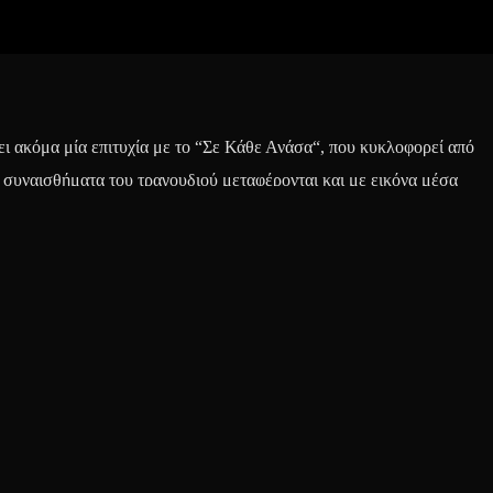
 ακόμα μία επιτυχία με το “Σε Κάθε Ανάσα“, που κυκλοφορεί από
α συναισθήματα του τραγουδιού μεταφέρονται και με εικόνα μέσα
eo σε σκηνοθεσία του Γιάννη Μιχελόπουλου. Δείτε το βίντεο εδώ :