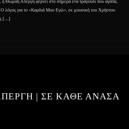
, η Θωμαή Απέργη φέρνει στο σήμερα ένα τραγούδι που αγαπά,
νό. Ο λόγος για το «Καρδιά Μου Εγώ», σε μουσική του Χρήστου
ς […]
ΠΕΡΓΗ | ΣΕ ΚΑΘΕ ΑΝΑΣΑ