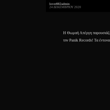
lover882admin
24 ΔΕΚΕΜΒΡΊΟΥ 2020
Η Θωμαή Απέργη παρουσιάζει
την Panik Records! Τα έντον
από ένα κινηματογραφικό vid
Πηγή : musicpress.gr