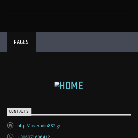
PAGES
CONTACTS
http://loveradio882.gr
+306971606412