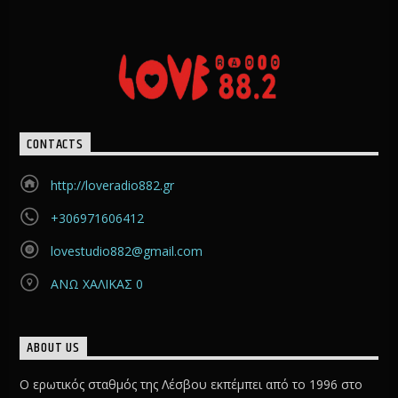
CONTACTS
http://loveradio882.gr
+306971606412
lovestudio882@gmail.com
ΑΝΩ ΧΑΛΙΚΑΣ 0
ABOUT US
Ο ερωτικός σταθμός της Λέσβου εκπέμπει από το 1996 στο