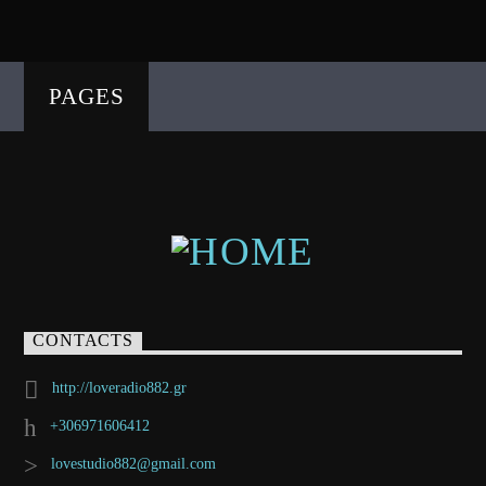
PAGES
CONTACTS
http://loveradio882.gr
+306971606412
lovestudio882@gmail.com