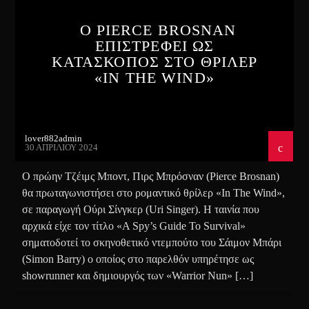
Ο PIERCE BROSNAN
ΕΠΙΣΤΡΕΦΕΙ ΩΣ
ΚΑΤΑΣΚΟΠΟΣ ΣΤΟ ΘΡΙΛΕΡ
«IN THE WIND»
lover882admin
30 ΑΠΡΙΛΊΟΥ 2024
Ο πρώην Τζέιμς Μποντ, Πιρς Μπρόσναν (Pierce Brosnan)
θα πρωταγωνιστήσει στο ρομαντικό θρίλερ «In The Wind»,
σε παραγωγή Ούρι Σίνγκερ (Uri Singer). Η ταινία που
αρχικά είχε τον τίτλο «A Spy’s Guide To Survival»
σηματοδοτεί το σκηνοθετικό ντεμπούτο του Σάιμον Μπάρι
(Simon Barry) ο οποίος στο παρελθόν υπηρέτησε ως
showrunner και δημιουργός των «Warrior Nun» […]