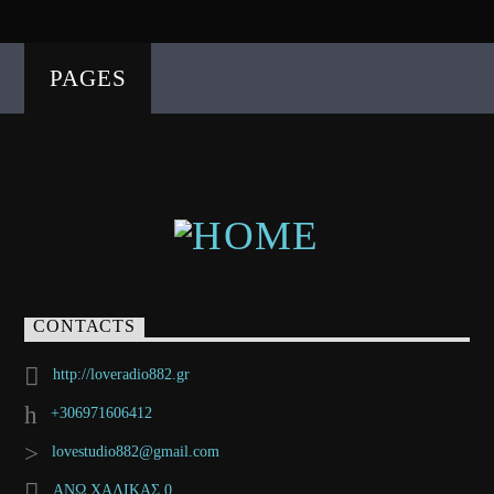
PAGES
CONTACTS
http://loveradio882.gr
+306971606412
lovestudio882@gmail.com
ΑΝΩ ΧΑΛΙΚΑΣ 0