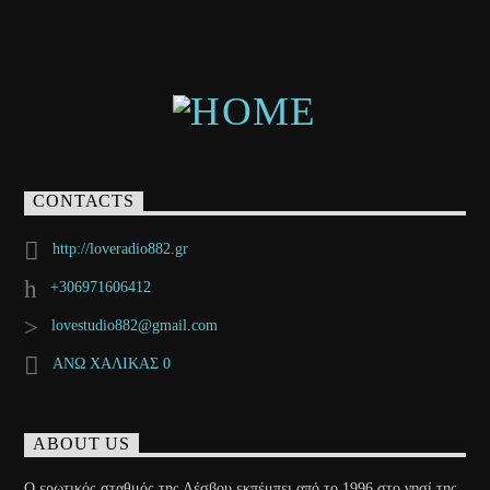
CONTACTS
http://loveradio882.gr
+306971606412
lovestudio882@gmail.com
ΑΝΩ ΧΑΛΙΚΑΣ 0
ABOUT US
Ο ερωτικός σταθμός της Λέσβου εκπέμπει από το 1996 στο νησί της