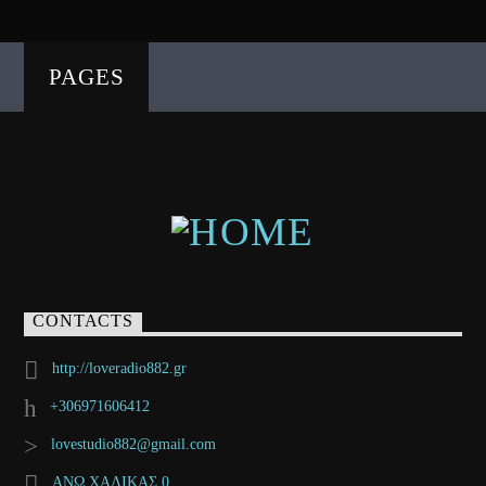
PAGES
CONTACTS
http://loveradio882.gr
+306971606412
lovestudio882@gmail.com
ΑΝΩ ΧΑΛΙΚΑΣ 0