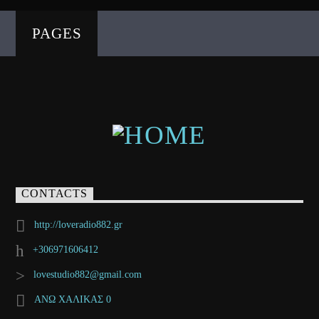
PAGES
CONTACTS
http://loveradio882.gr
+306971606412
lovestudio882@gmail.com
ΑΝΩ ΧΑΛΙΚΑΣ 0