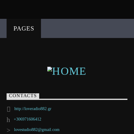
PAGES
CONTACTS
http://loveradio882.gr
+306971606412
lovestudio882@gmail.com