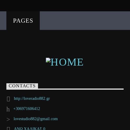
PAGES
CONTACTS
http://loveradio882.gr
+306971606412
lovestudio882@gmail.com
ΑΝΩ ΧΑΛΙΚΑΣ 0