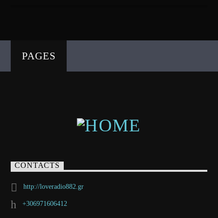
PAGES
CONTACTS
http://loveradio882.gr
+306971606412