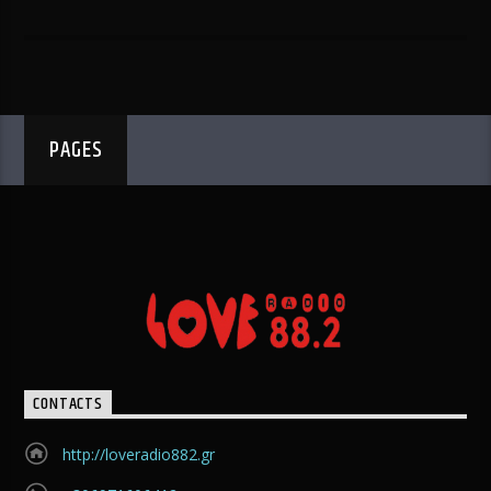
PAGES
CONTACTS
http://loveradio882.gr